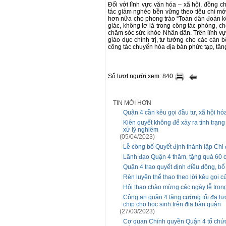
Đối với lĩnh vực văn hóa – xã hội, đồng 
tác giảm nghèo bền vững theo tiêu chí mớ
hơn nữa cho phong trào “Toàn dân đoàn kế
giác, không lơ là trong công tác phòng, 
chăm sóc sức khỏe Nhân dân. Trên lĩnh vự
giáo dục chính trị, tư tưởng cho các cán 
công tác chuyển hóa địa bàn phức tạp, tă
Số lượt người xem: 840
TIN MỚI HƠN
Quận 4 cần kêu gọi đầu tư, xã hội hóa
Kiên quyết không để xảy ra tình trạng
xử lý nghiêm
(05/04/2023)
Lễ công bố Quyết định thành lập Chi
Lãnh đạo Quận 4 thăm, tặng quà 60 c
Quận 4 trao quyết định điều động, b
Rèn luyện thể thao theo lời kêu gọi c
Hội thao chào mừng các ngày lễ tron
Công an quận 4 tăng cường tối đa lự
chip cho học sinh trên địa bàn quận
(27/03/2023)
Cơ quan Chính quyền Quận 4 tổ chức