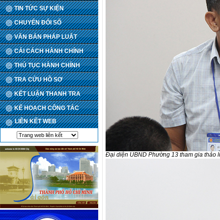
TIN TỨC SỰ KIỆN
CHUYỂN ĐỔI SỐ
VĂN BẢN PHÁP LUẬT
CẢI CÁCH HÀNH CHÍNH
THỦ TỤC HÀNH CHÍNH
TRA CỨU HỒ SƠ
KẾT LUẬN THANH TRA
KẾ HOẠCH CÔNG TÁC
LIÊN KẾT WEB
Đại diện UBND Phường 13 tham gia thảo lu