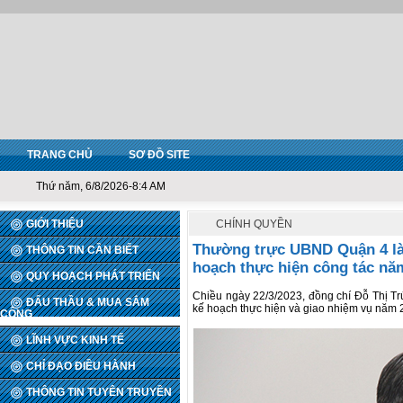
TRANG CHỦ
SƠ ĐỒ SITE
Thứ năm, 6/8/2026-8:4 AM
GIỚI THIỆU
CHÍNH QUYỀN
Thường trực UBND Quận 4 làm
THÔNG TIN CẦN BIẾT
hoạch thực hiện công tác nă
QUY HOẠCH PHÁT TRIỂN
Chiều ngày 22/3/2023, đồng chí Đỗ Thị Tr
ĐẤU THẦU & MUA SẮM
kế hoạch thực hiện và giao nhiệm vụ năm
CÔNG
LĨNH VỰC KINH TẾ
CHỈ ĐẠO ĐIỀU HÀNH
THÔNG TIN TUYÊN TRUYỀN