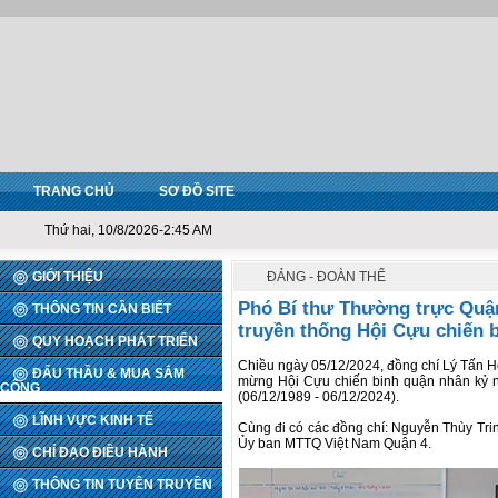
TRANG CHỦ
SƠ ĐỒ SITE
Thứ hai, 10/8/2026-2:45 AM
GIỚI THIỆU
ĐẢNG - ĐOÀN THỂ
Phó Bí thư Thường trực Quậ
THÔNG TIN CẦN BIẾT
truyền thống Hội Cựu chiến 
QUY HOẠCH PHÁT TRIỂN
Chiều ngày 05/12/2024, đồng chí Lý Tấn H
ĐẤU THẦU & MUA SẮM
mừng Hội Cựu chiến binh quận nhân kỷ n
CÔNG
(06/12/1989 - 06/12/2024).
LĨNH VỰC KINH TẾ
Cùng đi có các đồng chí: Nguyễn Thùy Tri
Ủy ban MTTQ Việt Nam Quận 4.
CHỈ ĐẠO ĐIỀU HÀNH
THÔNG TIN TUYÊN TRUYỀN