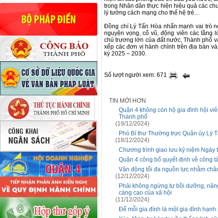
trong Nhân dân thực hiện hiệu quả các chươ
lý tưởng cách mạng cho thế hệ trẻ…
Đồng chí Lý Tấn Hòa nhấn mạnh vai trò nò
nguyện vọng, cổ vũ, động viên các tầng l
chủ trương lớn của đất nước, Thành phố và 
xếp các đơn vị hành chính trên địa bàn 
kỳ 2025 – 2030.
Số lượt người xem: 671
TIN MỚI HƠN
Quận 4 không còn hộ gia đình hội viê
Thành phố
(19/12/2024)
Phó Bí thư Thường trực Quận ủy Lý 
(18/12/2024)
Chương trình giao lưu kỷ niệm Ngày 
Quận 4 công bố quyết định về công t
Vận động tối đa nguồn lực nhằm chăm
(12/12/2024)
Phải không ngừng tự bồi dưỡng, nân
càng cao của xã hội
(11/12/2024)
Để mỗi gia đình là một gia đình hạnh