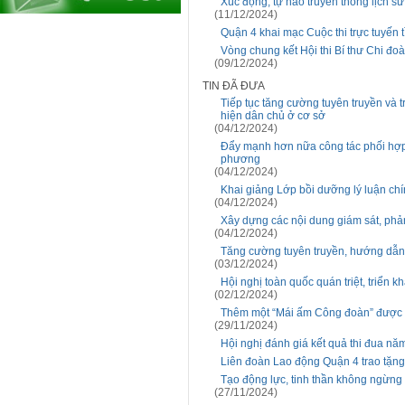
Xúc động, tự hào truyền thống lịch s
(11/12/2024)
Quận 4 khai mạc Cuộc thi trực tuyến
Vòng chung kết Hội thi Bí thư Chi đo
(09/12/2024)
TIN ĐÃ ĐƯA
Tiếp tục tăng cường tuyên truyền và t
hiện dân chủ ở cơ sở
(04/12/2024)
Đẩy mạnh hơn nữa công tác phối hợp 
phương
(04/12/2024)
Khai giảng Lớp bồi dưỡng lý luận ch
(04/12/2024)
Xây dựng các nội dung giám sát, phản
(04/12/2024)
Tăng cường tuyên truyền, hướng dẫn 
(03/12/2024)
Hội nghị toàn quốc quán triệt, triển 
(02/12/2024)
Thêm một “Mái ấm Công đoàn” được t
(29/11/2024)
Hội nghị đánh giá kết quả thi đua n
Liên đoàn Lao động Quận 4 trao tặng 
Tạo động lực, tinh thần không ngừng 
(27/11/2024)