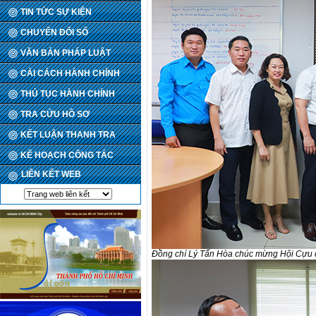
TIN TỨC SỰ KIỆN
CHUYỂN ĐỔI SỐ
VĂN BẢN PHÁP LUẬT
CẢI CÁCH HÀNH CHÍNH
THỦ TỤC HÀNH CHÍNH
TRA CỨU HỒ SƠ
KẾT LUẬN THANH TRA
KẾ HOẠCH CÔNG TÁC
LIÊN KẾT WEB
Đồng chí Lý Tấn Hòa chúc mừng Hội Cựu c