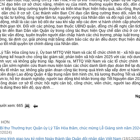
 chỉ đạo cuộc họp, đồng chí Lý Tấn Hòa, Phó Bí thư Thường trực Quận ủy đề nghị
Chỉ đạo trên cơ sở chức năng, nhiệm vụ của mình, thường xuyên theo dõi, đôn 
vị tiếp tục tăng cường tuyên truyền và triển khai thực hiện hiệu quả, sâu rộng, thự
 dân chủ ở cơ sở. Các thành viên Ban Chỉ đạo cần tăng cường theo dõi, nắm tì
ông tác tư tưởng, lắng nghe tâm tư, nguyện vọng của Nhân dân và đội ngũ cán bộ, 
 động, nhất là các cán bộ dôi dư sau khi sắp xếp các đơn vị hành chính cấp phườn
 thời gian tới. Đối với các phòng, ban thuộc UBND quận, đồng chí đề nghị cần tíc
g tin đến Ban Dân vận Quận ủy trong công tác thực hiện Quy chế dân chủ ở cơ s
g tác vận động, tuyên truyền người dân chấp hành các chủ trương, pháp luật trong
ường, tái định cư, giải phóng mặt bằng; đảm bảo các dự án đều được thực hiện đú
o tốt nhất quyền lợi chính đáng của Nhân dân.
Lý Tấn Hòa cũng lưu ý, Ủy ban MTTQ Việt Nam và các tổ chức chính trị - xã hội qu
 dựng kế hoạch cho công tác giám sát, phản biện xã hội năm 2025 với các nội du
lĩnh vực và không gây trùng lắp. Ngoài ra, MTTQ Việt Nam và các tổ chức chính tr
 cần sớm nghiên cứu tham mưu kiện toàn các chức danh lãnh đạo đoàn thể tại đ
ếu tố nhân sự, không gây gián đoạn công tác trong quá trình sắp xếp đơn vị hành
iên đoàn Lao động Quận 4 tập trung nắm tình hình chi, trả lương thưởng Tết và x
m lo, hỗ trợ doanh nghiệp, người lao động khó khăn trong dịp Tết Nguyên đán 2
ông đoàn cơ sở tổ chức hội nghị cán bộ, công chức, viên chức, người lao độ
và đúng theo tiến độ, quy định…
Ng
gười xem: 665
I HƠN
Bí thư Thường trực Quận ủy Lý Tấn Hòa thăm, chúc mừng Lễ Giáng sinh năm 202
2/2024)
ng trình giao lưu kỷ niệm Ngày thành lập Quân đội nhân dân Việt Nam
(18/12/20