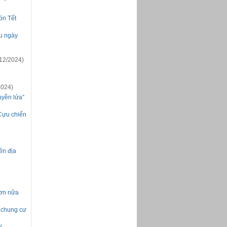
ón Tết
u ngày
12/2024)
2024)
uyền lửa”
Cựu chiến
ền địa
hơn nữa
 chung cư