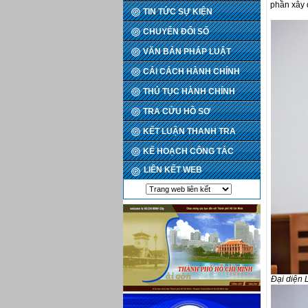
phần xây 
TIN TỨC SỰ KIỆN
CHUYỂN ĐỔI SỐ
VĂN BẢN PHÁP LUẬT
CẢI CÁCH HÀNH CHÍNH
THỦ TỤC HÀNH CHÍNH
TRA CỨU HỒ SƠ
KẾT LUẬN THANH TRA
KẾ HOẠCH CÔNG TÁC
LIÊN KẾT WEB
Đại diện 