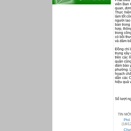
Phát biểu
viên Ban 
quan, đơn 
Thực hiện
làm tốt c
người lao
bàn trong
hợp, thôn
trong côn
có bồi th
và đảm bả
Đồng chí 
trung xây
trên các 
quận cũng
đảm bảo y
phường. L
hoạch chă
dẫn các C
hiệu quả 
Số lượt n
TIN MỚ
Phó 
(18/1
Chươ