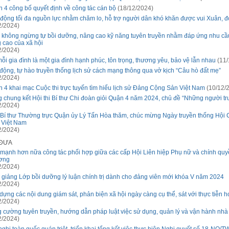
 4 công bố quyết định về công tác cán bộ
(18/12/2024)
động tối đa nguồn lực nhằm chăm lo, hỗ trợ người dân khó khăn được vui Xuân, đ
2/2024)
 không ngừng tự bồi dưỡng, nâng cao kỹ năng tuyên truyền nhằm đáp ứng nhu cầ
 cao của xã hội
2/2024)
ỗi gia đình là một gia đình hạnh phúc, tôn trọng, thương yêu, bảo vệ lẫn nhau
(11/
động, tự hào truyền thống lịch sử cách mạng thông qua vở kịch “Câu hò đất mẹ”
2/2024)
 4 khai mạc Cuộc thi trực tuyến tìm hiểu lịch sử Đảng Cộng Sản Việt Nam
(10/12/
 chung kết Hội thi Bí thư Chi đoàn giỏi Quận 4 năm 2024, chủ đề “Những người tr
2/2024)
Bí thư Thường trực Quận ủy Lý Tấn Hòa thăm, chúc mừng Ngày truyền thống Hội 
 Việt Nam
2/2024)
 ĐƯA
mạnh hơn nữa công tác phối hợp giữa các cấp Hội Liên hiệp Phụ nữ và chính quy
ơng
2/2024)
 giảng Lớp bồi dưỡng lý luận chính trị dành cho đảng viên mới khóa V năm 2024
2/2024)
dựng các nội dung giám sát, phản biện xã hội ngày càng cụ thể, sát với thực tiễn 
2/2024)
 cường tuyên truyền, hướng dẫn pháp luật việc sử dụng, quản lý và vận hành nhà
2/2024)