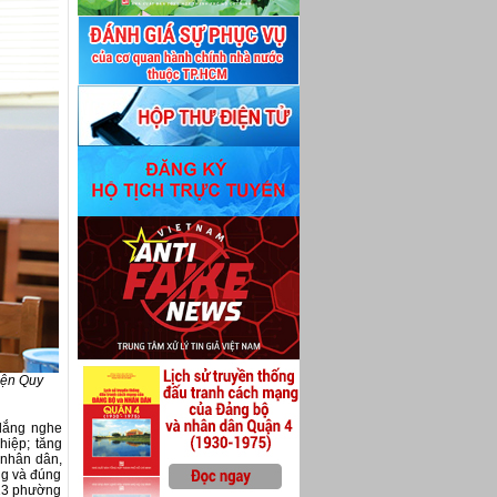
iện Quy
 lắng nghe
hiệp; tăng
 nhân dân,
áng và đúng
 13 phường