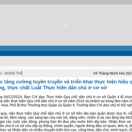
 - ĐOÀN THỂ
04 Tháng Mười Hai 202
ục tăng cường tuyên truyền và triển khai thực hiện hiệu 
ng, thực chất Luật Thực hiện dân chủ ở cơ sở
y 04/12/2024, Ban Chỉ đạo Thực hiện Quy chế dân chủ ở cơ sở Quận 4 tổ chứ
uả việc thực hiện Quy chế dân chủ ở cơ sở năm 2024 và nhiệm vụ trọng tâm năm 
n Hòa, Phó Bí thư Thường trực Quận ủy Quận 4, Trưởng Ban Chỉ đạo chủ trì hội ngh
 qua, việc thực hiện Quy chế dân chủ ở cơ sở trên địa bàn quận được duy trì, n
ai trò, tiềm năng, sức sáng tạo của cán bộ, đảng viên, chiến sĩ và các tầng lớp Nh
gia các cuộc vận động, phong trào thi đua yêu nước trên địa bàn. Nhận thức và
ân chủ ở cơ sở của cấp ủy Đảng, chính quyền, người đứng đầu cơ quan, đơn vị, đ
chức và Nhân dân có nhiều chuyển biến tích cực, công khai, dân chủ, minh bạch, rõ