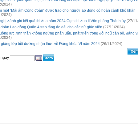
nghị toàn quốc quán triệt, triển khai tổng kết việc thực hiện Nghị quyết số 18-NQ/T
2/2024)
 một “Mái ấm Công đoàn” được trao cho người lao động có hoàn cảnh khó khăn
1/2024)
nghị đánh giá kết quả thi đua năm 2024 Cụm thi đua II Văn phòng Thành ủy
(27/11
 đoàn Lao động Quận 4 trao tặng áo dài cho các nữ giáo viên
(27/11/2024)
động lực, tinh thần không ngừng phấn đấu, phát triển trong đội ngũ cán bộ, đảng v
1/2024)
 giảng lớp bồi dưỡng nhận thức về Đảng khóa VI năm 2024
(26/11/2024)
 ngày