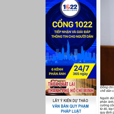
Đồng chí 
chế dân c
Người đứn
phản ánh,
cường côn
từ đó, kịp
quy định 