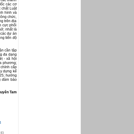
 các thành
đốc các cơ
c chất Luật
nh hình và
công chức,
g trên địa
h cực phối
ở; nhất là
 các dự án
ng tiến độ
ận cần tập
ng đa dạng
ị - xã hội
ịa phương;
 chính cấp
ây dựng kế
025; hướng
ng đảm bảo
uyên Tam
4
24)