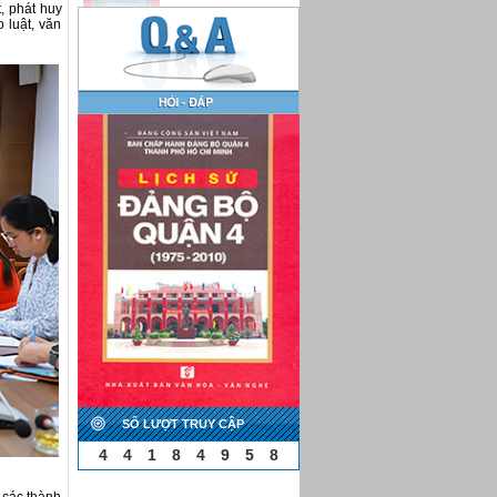
t, phát huy
 luật, văn
SỐ LƯỢT TRUY CẬP
4
4
1
8
4
9
5
8