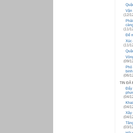
Quận
Vận 
(12/1
Phải
càng
(11/1
Để m
Xúc 
(11/1
Quận
Vòng
(09/1
Phó 
binh
(06/1
TIN ĐÃ
Đẩy 
phư
(04/1
Khai
(04/1
Xây 
(04/1
Tăng
(03/1