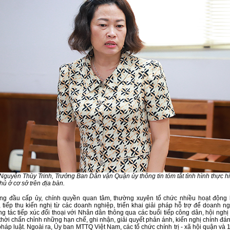
Nguyễn Thùy Trinh, Trưởng Ban Dân vận Quận ủy thông tin tóm tắt tình hình thực h
hủ ở cơ sở trên địa bàn.
g đầu cấp ủy, chính quyền quan tâm, thường xuyên tổ chức nhiều hoạt động
 tiếp thu kiến nghị từ các doanh nghiệp, triển khai giải pháp hỗ trợ để doanh ng
g tác tiếp xúc đối thoại với Nhân dân thông qua các buổi tiếp công dân, hội nghị
 thời chấn chỉnh những hạn chế, ghi nhận, giải quyết phản ánh, kiến nghị chính đ
pháp luật. Ngoài ra, Ủy ban MTTQ Việt Nam, các tổ chức chính trị - xã hội quận và