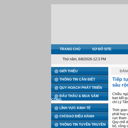
TRANG CHỦ
SƠ ĐỒ SITE
Thứ năm, 6/8/2026-12:3 PM
GIỚI THIỆU
ĐẢNG
Tiếp t
THÔNG TIN CẦN BIẾT
sâu rộ
QUY HOẠCH PHÁT TRIỂN
Chiều ngà
ĐẤU THẦU & MUA SẮM
ban kết q
CÔNG
chí Lý Tấ
LĨNH VỰC KINH TẾ
Thời gian
phát huy v
CHỈ ĐẠO ĐIỀU HÀNH
cực tham 
Quy chế d
THÔNG TIN TUYÊN TRUYỀN
bộ, công 