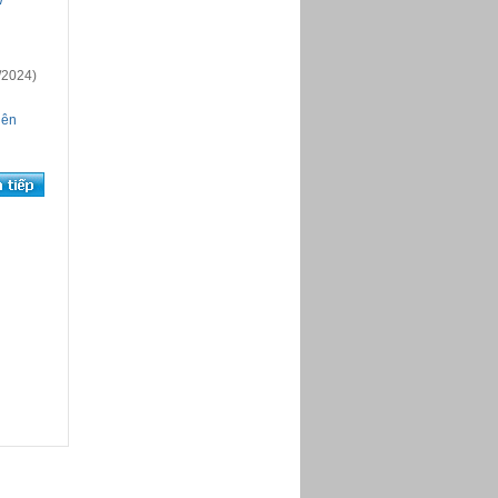
W
/2024)
iên