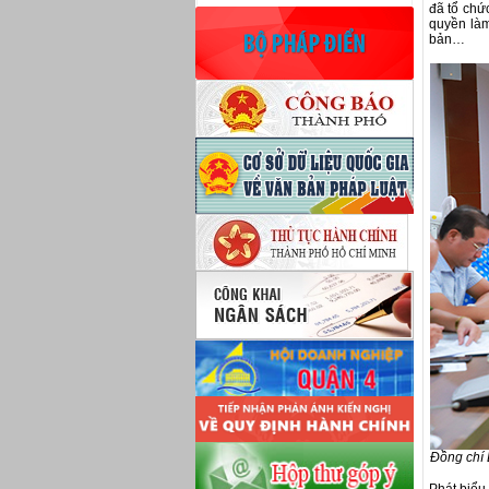
đã tổ chức
quyền làm
bản…
Đồng chí 