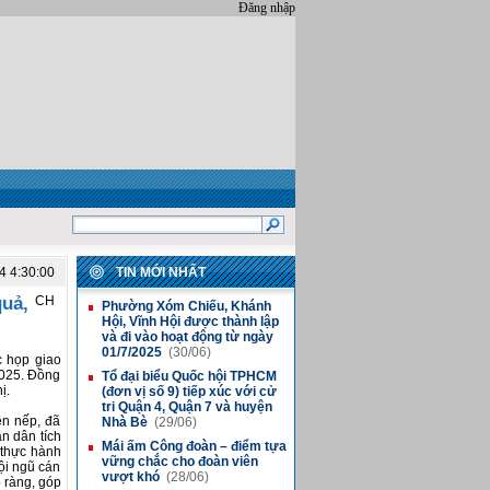
Đăng nhập
4 4:30:00
TIN MỚI NHẤT
quả,
CH
Phường Xóm Chiếu, Khánh
■
Hội, Vĩnh Hội được thành lập
và đi vào hoạt động từ ngày
01/7/2025
(30/06)
c họp giao
2025. Đồng
Tổ đại biểu Quốc hội TPHCM
■
ị.
(đơn vị số 9) tiếp xúc với cử
tri Quận 4, Quận 7 và huyện
ền nếp, đã
Nhà Bè
(29/06)
ân dân tích
Mái ấm Công đoàn – điểm tựa
■
 thực hành
vững chắc cho đoàn viên
ội ngũ cán
vượt khó
(28/06)
 ràng, góp