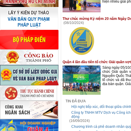
hiện nhiều giải ph
Thư chúc mừng Kỷ niệm 20 năm Ngày Doa
(08/10/2024)
Quận 4 lần đầu tiên tổ chức Giải quần v
Sáng ngày 05/10/
chức Giải quần 
Nguyễn Quốc Thái,
tổ chức và đã thu
địa bàn quận. Giải
TIN ĐÃ ĐƯA
Hội nghị tiếp xúc, đối thoại giữa ch
Công ty TNHH MTV Dịch vụ Công ích 
động
(16/09/2024)
Chương trình cà phê doanh nhân quý 