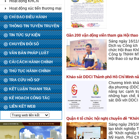
Hoạt động KHCN
Hoạt động xúc tiến thương mại
CHỈ ĐẠO ĐIỀU HÀNH
THÔNG TIN TUYÊN TRUYỀN
TIN TỨC SỰ KIỆN
Gần 200 vận động viên tham gia Hội thao
Sáng ngày 16/11
CHUYỂN ĐỔI SỐ
Dịch vụ Công ích 
chức Hội thao Kh
VĂN BẢN PHÁP LUẬT
Công ty TNHH MTV
Hội thao có sự tha
CẢI CÁCH HÀNH CHÍNH
THỦ TỤC HÀNH CHÍNH
Khảo sát DDCI Thành phố Hồ Chí Minh n
TRA CỨU HỒ SƠ
Chương trình khả
địa phương (DDC
KẾT LUẬN THANH TRA
năng lực cạnh tr
những hạn chế, t
KẾ HOẠCH CÔNG TÁC
sát. Đối với DDCI 
LIÊN KẾT WEB
Quận 4 tổ chức hội nghị chuyên đề “Khởi
Sáng ngày 29/10
tạo khởi nghiệp 
đề “Khởi nghiệp 
Mỹ Hạnh, Phó Ch