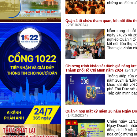
những ưu điểm của
Quận 4 tổ chức tham quan, kết nối tiêu 
(28/10/2024)
Nằm trong chuỗi
ngày 24, 25 và 2
nghiệp Quận 4 tổ 
kết nối tiêu thụ
Tham gia đoàn có
Chương trình khảo sát đánh giá năng lực
Thành phố Hồ Chí Minh năm 2024
(24/10
Thông điệp của 
năm 2024 là “Lắng
khảo sát đối vớ
phố Thủ Đức với c
Tiếp cận minh bạch
Quận 4 họp mặt kỷ niệm 20 năm Ngày Doa
(14/10/2024)
Chiều ngày 11/1
Ngày Doanh nhân 
đồng chí Lê Văn 
hoa chúc mừng bu