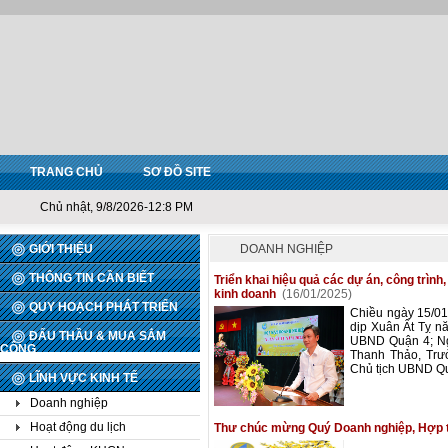
TRANG CHỦ
SƠ ĐỒ SITE
Chủ nhật, 9/8/2026-12:8 PM
GIỚI THIỆU
DOANH NGHIỆP
THÔNG TIN CẦN BIẾT
Triển khai hiệu quả các dự án, công trình
kinh doanh
(16/01/2025)
QUY HOẠCH PHÁT TRIỂN
Chiều ngày 15/0
dịp Xuân Ất Tỵ n
ĐẤU THẦU & MUA SẮM
UBND Quận 4; Ng
CÔNG
Thanh Thảo, Trư
Chủ tịch UBND Quậ
LĨNH VỰC KINH TẾ
Doanh nghiệp
Hoạt động du lịch
Thư chúc mừng Quý Doanh nghiệp, Hợp tá