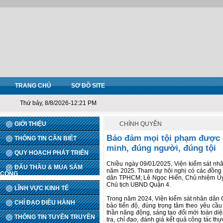
TRANG CHỦ
SƠ ĐỒ SITE
Thứ bảy, 8/8/2026-12:21 PM
GIỚI THIỆU
CHÍNH QUYỀN
Bảo đảm mọi tội phạm được ph
THÔNG TIN CẦN BIẾT
minh, đúng người, đúng tội
QUY HOẠCH PHÁT TRIỂN
Chiều ngày 09/01/2025, Viện kiểm sát nhân
ĐẤU THẦU & MUA SẮM
năm 2025. Tham dự hội nghị có các đồng 
CÔNG
dân TPHCM; Lê Ngọc Hiển, Chủ nhiệm Ủy
Chủ tịch UBND Quận 4.
LĨNH VỰC KINH TẾ
Trong năm 2024, Viện kiểm sát nhân dân Q
CHỈ ĐẠO ĐIỀU HÀNH
bảo tiến độ, đúng trọng tâm theo yêu cầ
thần năng động, sáng tạo đổi mới toàn diệ
THÔNG TIN TUYÊN TRUYỀN
tra, chỉ đạo, đánh giá kết quả công tác t