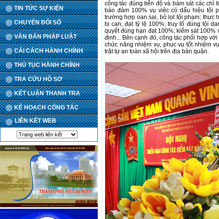
công tác đúng tiến độ và bám sát các chỉ t
TIN TỨC SỰ KIỆN
bảo đảm 100% vụ việc có dấu hiệu tội p
trường hợp oan sai, bỏ lọt tội phạm; thực
CHUYỂN ĐỔI SỐ
bị can, đạt tỷ lệ 100%; truy tố đúng tội da
quyết đúng hạn đạt 100%; kiểm sát 100% vi
VĂN BẢN PHÁP LUẬT
định... Bên cạnh đó, công tác phối hợp với
chức năng nhiệm vụ, phục vụ tốt nhiệm vụ 
CẢI CÁCH HÀNH CHÍNH
trật tự an toàn xã hội trên địa bàn quận.
THỦ TỤC HÀNH CHÍNH
TRA CỨU HỒ SƠ
KẾT LUẬN THANH TRA
KẾ HOẠCH CÔNG TÁC
LIÊN KẾT WEB