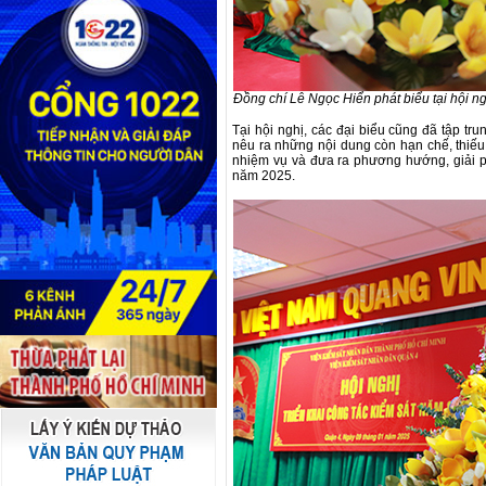
Đồng chí Lê Ngọc Hiển phát biểu tại hội ng
Tại hội nghị, các đại biểu cũng đã tập tr
nêu ra những nội dung còn hạn chế, thiếu
nhiệm vụ và đưa ra phương hướng, giải ph
năm 2025.