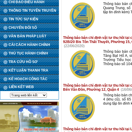
CHỈ ĐẠO ĐIỀU HÀNH
Thông báo bán ch
Quang Trung, số
THÔNG TIN TUYÊN TRUYỀN
tập tin đính kèm
TIN TỨC SỰ KIỆN
CHUYỂN ĐỔI SỐ
VĂN BẢN PHÁP LUẬT
Thông báo bán chỉ định vật tư thu hồi tạ
92B/20 Bis Tôn Thất Thuyết, Phường 15, 
CẢI CÁCH HÀNH CHÍNH
(22/06/2020)
Thông báo bán ch
THỦ TỤC HÀNH CHÍNH
Tăng Bạt Hổ A, s
Trường Tiểu học 
TRA CỨU HỒ SƠ
Thông báo số 104
KẾT LUẬN THANH TRA
KẾ HOẠCH CÔNG TÁC
Thông báo bán chỉ định vật tư thu hồi tại
LIÊN KẾT WEB
Bến Vân Đồn, Phường 12, Quận 4
(16/06
Thông báo bán chỉ
4 (khu cũ), số 6
dung tập tin đín
Thông báo bán chỉ định vật tư thu hồi 