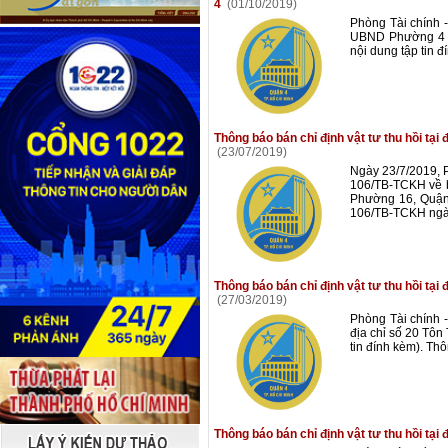
4
(01/10/2019)
Phòng Tài chính -
UBND Phường 4 v
nội dung tập tin 
Thông báo bán chỉ định vật tư thu hồi tạ
(23/07/2019)
Ngày 23/7/2019, 
106/TB-TCKH về bá
Phường 16, Quận 
106/TB-TCKH ngà
Thông báo bán chỉ định vật tư thu hồi tại
(27/03/2019)
Phòng Tài chính -
địa chỉ số 20 Tôn
tin đính kèm). T
Thông báo bán chỉ định vật tư thu hồi tạ