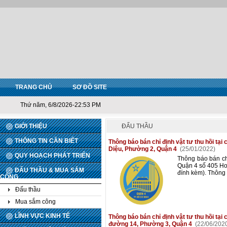
TRANG CHỦ
SƠ ĐỒ SITE
Thứ năm, 6/8/2026-22:53 PM
GIỚI THIỆU
ĐẤU THẦU
THÔNG TIN CẦN BIẾT
Thông báo bán chỉ định vật tư thu hồi tạ
Diệu, Phường 2, Quận 4
(25/01/2022)
QUY HOẠCH PHÁT TRIỂN
Thông báo bán chỉ
Quận 4 số 405 Ho
ĐẤU THẦU & MUA SẮM
đính kèm). Thông
CÔNG
Đấu thầu
Mua sắm công
LĨNH VỰC KINH TẾ
Thông báo bán chỉ định vật tư thu hồi t
đường 14, Phường 3, Quận 4
(22/06/202