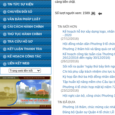
càng bền chặt.
TIN TỨC SỰ KIỆN
CHUYỂN ĐỔI SỐ
Số lượt người xem: 1589
VĂN BẢN PHÁP LUẬT
CẢI CÁCH HÀNH CHÍNH
TIN MỚI HƠN
Kế hoạch hỗ trợ xây dựng logo, nhãn 
THỦ TỤC HÀNH CHÍNH
- 2020
(27/12/2016)
TRA CỨU HỒ SƠ
Hội đồng nhân dân Phường 9 tổ chức
KẾT LUẬN THANH TRA
Phường 2 thăm hỏi và tặng quà cơ sở
Kế hoạch công tác tuần của Thường
KẾ HOẠCH CÔNG TÁC
26/12/2016 đến ngày 30/12/2016)
(26/12/2016)
LIÊN KẾT WEB
Sôi nổi ra quân “ngày thứ bảy tình n
Chi trả phụ cấp trách nhiệm cho lực 
Kỳ họp lần thứ ba Hội đồng nhân dâ
Tập huấn kỹ năng mềm cho Câu lạc bộ
Phường 4 tổ chức họp mặt kỷ niệm 7
(23/12/2016)
Hội nghị cán bộ, công chức Phường
TIN ĐÃ ĐƯA
Phường 16 thăm, chúc mừng các nhà
Đảng bộ Quân sự Quận 4 tổ chức Lễ 