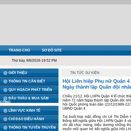
TRANG CHỦ
SƠ ĐỒ SITE
Thứ bảy, 8/8/2026-19:52 PM
GIỚI THIỆU
TIN TỨC SỰ KIỆN
Hội Liên hiệp Phụ nữ Quận 4
THÔNG TIN CẦN BIẾT
Ngày thành lập Quân đội nhâ
QUY HOẠCH PHÁT TRIỂN
Chiều 21/12, Hội LHPN Quận 4 tổ chức th
ĐẤU THẦU & MUA SẮM
niệm 72 năm Ngày thành lập Quân đội nhâ
CÔNG
hội Quốc phòng toàn dân (22/12/1989-22/
UBND Quận 4.
LĨNH VỰC KINH TẾ
Tại buổi họp mặt, đồng chí Lê Thị Diễm 
CHỈ ĐẠO ĐIỀU HÀNH
thống kết nghĩa giữa Hội LHPN Quận 4 và
chí đã chúc mừng, biểu dương những th
THÔNG TIN TUYÊN TRUYỀN
muốn mối quan hệ kết nghĩa giữa Hội LH