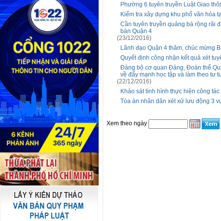
Phường 6 tuyên truyền Luật Giao th
Kiểm tra xây dựng khu phố văn hóa t
Cần tuyên truyền quảng bá rộng rãi đ
bàn Quận 4
(23/12/2016)
Lãnh đạo Quận 4 thăm, chúc mừng B
Quyết định công nhận kết quả xét tuy
Đảng bộ cơ quan Đảng, Đoàn thể Quận 
về đẩy mạnh học tập và làm theo tư 
(22/12/2016)
Khảo sát tình hình thực hiện công tác
Tòa án nhân dân xét xử lưu động 3 v
Xem theo ngày