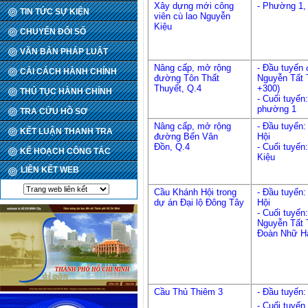
Xây dựng mới công
- Phường 1, 
TIN TỨC SỰ KIỆN
viên cù lao Nguyễn
Kiệu
CHUYỂN ĐỔI SỐ
VĂN BẢN PHÁP LUẬT
Nâng cấp, mở rộng
- Đầu tuyến
CẢI CÁCH HÀNH CHÍNH
đường Tôn Thất
Nguyễn Tất 
Thuyết, Q.4
+300)
THỦ TỤC HÀNH CHÍNH
- Cuối tuyến
phường 1
TRA CỨU HỒ SƠ
Nâng cấp, mở rộng
- Đầu tuyến: 
KẾT LUẬN THANH TRA
đường Bến Vân
Hội
Đồn, Q.4
- Cuối tuyến:
KẾ HOẠCH CÔNG TÁC
Kiệu
LIÊN KẾT WEB
Cầu Khánh Hội trong
- Đầu tuyến: 
dự án Đại lộ Đông Tây
Hội
- Cuối tuyến
Nguyễn Tất 
Đoàn Nhữ Ha
Cầu Thủ Thiêm 3
- Đầu tuyến
- Cuối tuyế