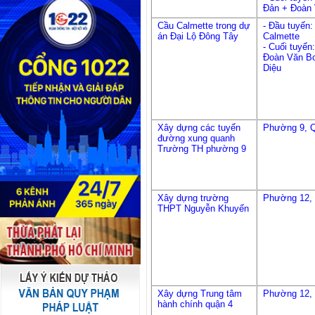
Đản + Đoà
Cầu Calmette trong dự
- Đầu tuyến: 
án Đại Lộ Đông Tây
Calmette
- Cuối tuyến
Đoàn Văn B
Diệu
Xây dựng các tuyến
Phường 9, 
đường xung quanh
Trường TH phường 9
Xây dựng trường
Phường 12,
THPT Nguyễn Khuyến
Xây dựng Trung tâm
Phường 12,
hành chính quận 4