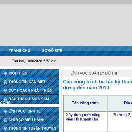
TRANG CHỦ
SƠ ĐỒ SITE
Thứ hai, 10/8/2026-5:58 AM
GIỚI THIỆU
LĨNH VỰC QUẢN LÝ ĐÔ THỊ
Các công trình hạ tần kỹ thu
THÔNG TIN CẦN BIẾT
dựng đến năm 2010
QUY HOẠCH PHÁT TRIỂN
ĐẤU THẦU & MUA SẮM
Tên công trình
Địa
CÔNG
LĨNH VỰC KINH TẾ
Xây dựng mới công
- Phường 2, 
viên Hồ Khánh Hội
CHỈ ĐẠO ĐIỀU HÀNH
THÔNG TIN TUYÊN TRUYỀN