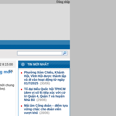
Đăng nhập
2 8:15:00
TIN MỚI NHẤT
ng mới
SA
Phường Xóm Chiếu, Khánh
■
Hội, Vĩnh Hội được thành lập
và đi vào hoạt động từ ngày
01/7/2025
(30/06)
 mới chung
èm).
Tổ đại biểu Quốc hội TPHCM
■
(đơn vị số 9) tiếp xúc với cử
tri Quận 4, Quận 7 và huyện
Nhà Bè
(29/06)
Mái ấm Công đoàn – điểm tựa
■
vững chắc cho đoàn viên
vượt khó
(28/06)