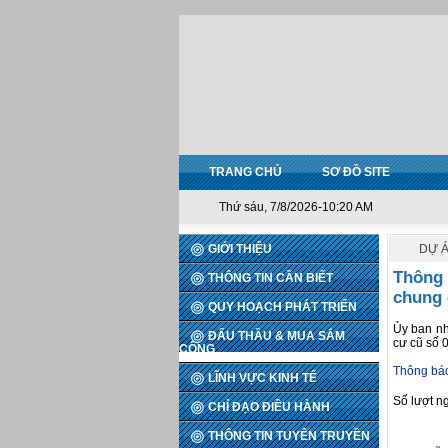
TRANG CHỦ
SƠ ĐỒ SITE
Thứ sáu, 7/8/2026-10:20 AM
GIỚI THIỆU
DỰ Á
Thông 
THÔNG TIN CẦN BIẾT
chung 
QUY HOẠCH PHÁT TRIỂN
Ủy ban nh
ĐẤU THẦU & MUA SẮM
cư cũ số 
CÔNG
Thông bá
LĨNH VỰC KINH TẾ
Số lượt n
CHỈ ĐẠO ĐIỀU HÀNH
THÔNG TIN TUYÊN TRUYỀN