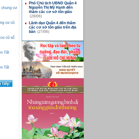
Phó Chủ tịch UBND Quận 4
■
Nguyễn Thị Mỹ Hạnh đến
ế chung cư
thăm các cơ sở tôn giáo
(28/06)
ung cư cũ
Lãnh đạo Quận 4 đến thăm
■
các cơ sở tôn giáo trên địa
bàn
(27/06)
 cư cũ số
n Tất
n Tất