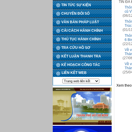
TIN ĐÃ
TIN TỨC SỰ KIỆN
Thôn
cũ V
CHUYỂN ĐỔI SỐ
(06/1
Thôn
VĂN BẢN PHÁP LUẬT
Trúc
(01/1
CẢI CÁCH HÀNH CHÍNH
Thôn
THỦ TỤC HÀNH CHÍNH
6 Bi
(22/1
TRA CỨU HỒ SƠ
Về v
Thàn
KẾT LUẬN THANH TRA
(27/0
Về v
KẾ HOẠCH CÔNG TÁC
Thàn
(25/0
LIÊN KẾT WEB
Xem theo