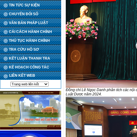
TIN TỨC SỰ KIỆN
CHUYỂN ĐỔI SỐ
VĂN BẢN PHÁP LUẬT
CẢI CÁCH HÀNH CHÍNH
THỦ TỤC HÀNH CHÍNH
TRA CỨU HỒ SƠ
KẾT LUẬN THANH TRA
KẾ HOẠCH CÔNG TÁC
LIÊN KẾT WEB
Đồng chí Lê Ngọc Danh phân tích các nội d
Luật Dược năm 2024.