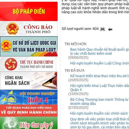
y tế. Qua hội nghị này, nhằm giúp cán bộ,
dung của các văn bản quy phạm pháp luật
pháp luật về hành nghề kinh doanh lĩnh v
nâng cao sức khỏe Nhân dân trong tình hì
Số lượt người xem: 604
TIN MỚI HƠN
Ban hành Quy chuẩn kỹ thuật quốc gia 
lý các chất được kiểm soát
(09/06/2025)
Hội nghị tuyên truyền Luật Công ch
TIN ĐÃ ĐƯA
Kế hoạch triển khai thực hiện thu phí
(20/05/2025)
Hội nghị triển khai Luật Thực hiện d
Quận 4
(15/05/2025)
Bộ Công Thương ban hành Thông tư s
doanh xăng dầu
(07/05/2025)
Hội nghị tuyên truyền các chính sách
Quy định về việc phân loại chất thải
chính sách khuyến khích việc phân loại
sinh từ hộ gia đình, cá nhân trên địa