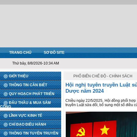
TRANG CHỦ
SƠ ĐỒ SITE
Thứ bảy, 8/8/2026-10:34 AM
GIỚI THIỆU
PHỔ BIẾN CHẾ ĐỘ - CHÍNH SÁCH
Hội nghị tuyên truyền Luật s
THÔNG TIN CẦN BIẾT
Dược năm 2024
QUY HOẠCH PHÁT TRIỂN
Chiều ngày 22/5/2025, Hội đồng phối hợp p
ĐẤU THẦU & MUA SẮM
truyền Luật sửa đổi, bổ sung một số điều
CÔNG
LĨNH VỰC KINH TẾ
CHỈ ĐẠO ĐIỀU HÀNH
THÔNG TIN TUYÊN TRUYỀN