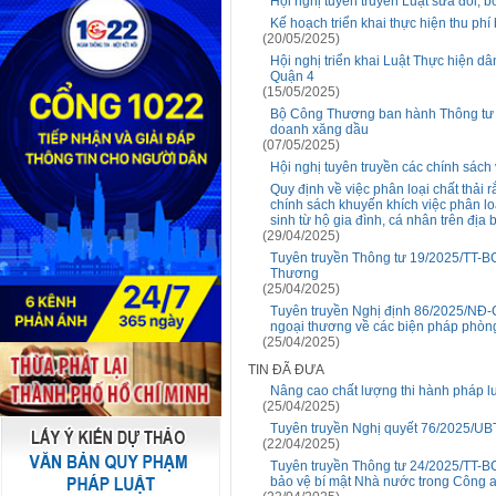
Hội nghị tuyên truyền Luật sửa đổi,
Kế hoạch triển khai thực hiện thu phí
(20/05/2025)
Hội nghị triển khai Luật Thực hiện d
Quận 4
(15/05/2025)
Bộ Công Thương ban hành Thông tư s
doanh xăng dầu
(07/05/2025)
Hội nghị tuyên truyền các chính sách
Quy định về việc phân loại chất thải
chính sách khuyến khích việc phân loại
sinh từ hộ gia đình, cá nhân trên địa
(29/04/2025)
Tuyên truyền Thông tư 19/2025/TT-BCT
Thương
(25/04/2025)
Tuyên truyền Nghị định 86/2025/NĐ-
ngoại thương về các biện pháp phòn
(25/04/2025)
TIN ĐÃ ĐƯA
Nâng cao chất lượng thi hành pháp lu
(25/04/2025)
Tuyên truyền Nghị quyết 76/2025/UB
(22/04/2025)
Tuyên truyền Thông tư 24/2025/TT-B
bảo vệ bí mật Nhà nước trong Công 