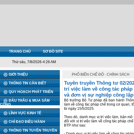
TRANG CHỦ
SƠ ĐỒ SITE
Thứ sáu, 7/8/2026-4:26 AM
GIỚI THIỆU
PHỔ BIẾN CHẾ ĐỘ - CHÍNH SÁCH
Tuyên truyền Thông tư 02/20
THÔNG TIN CẦN BIẾT
trí việc làm về công tác phá
QUY HOẠCH PHÁT TRIỂN
và đơn vị sự nghiệp công lập
Bộ trưởng Bộ Tư pháp đã ban hành Thông
ĐẤU THẦU & MUA SẮM
CÔNG
làm về công tác pháp chế trong cơ quan, t
từ ngày 15/5/2025.
LĨNH VỰC KINH TẾ
Theo đó, danh mục vị trí việc làm, bản mô
đối với vị trí việc làm về công tác pháp c
CHỈ ĐẠO ĐIỀU HÀNH
BTP như sau:
THÔNG TIN TUYÊN TRUYỀN
- Danh mục vị trí việc làm về công tác pháp