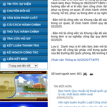
hành kèm theo Thông tư 06/2024/TT-BNV s
TIN TỨC SỰ KIỆN
hướng dẫn về vị trí việc làm công chức lã
phục vụ trong cơ quan, tổ chức hành chính
CHUYỂN ĐỔI SỐ
chung; hỗ trợ, phục vụ trong đơn vị sự ngh
VĂN BẢN PHÁP LUẬT
- Bản mô tả công việc và Khung cấp độ xác 
trong cơ quan, tổ chức hành chính quy đị
CẢI CÁCH HÀNH CHÍNH
02/2025.
THỦ TỤC HÀNH CHÍNH
- Bản mô tả công việc và Khung cấp độ xác 
trong đơn vị sự nghiệp công lập quy định
TRA CỨU HỒ SƠ
02/2025.
KẾT LUẬN THANH TRA
Lưu ý: Danh mục vị trí việc làm, bản mô tả
việc làm về công tác pháp chế trong quâ
KẾ HOẠCH CÔNG TÁC
của Bộ trưởng Bộ Quốc phòng, Bộ trưởng B
LIÊN KẾT WEB
(Toàn văn Thông tư 02/2025/TT-BTP)
Số lượt người xem: 601
TIN MỚI HƠN
Ban hành Quy chuẩn kỹ thuật quốc gia 
lý các chất được kiểm soát
(09/06/2025)
Hội nghị tuyên truyền Luật Công ch