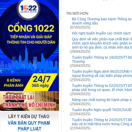
TIN MỚI HƠN
Bộ Công Thương ban hành Thông tư s
doanh xăng dầu
(07/05/2025)
Hội nghị tuyên truyền các chính sách
Quy định về việc phân loại chất thải
chính sách khuyến khích việc phân loại
sinh từ hộ gia đình, cá nhân trên địa
(29/04/2025)
Tuyên truyền Thông tư 19/2025/TT-BCT
Thương
(25/04/2025)
Tuyên truyền Nghị định 86/2025/NĐ-
ngoại thương về các biện pháp phòn
(25/04/2025)
Tuyên truyền Thông tư 02/2025/TT-BTP
pháp chế trong cơ quan, tổ chức hành
(25/04/2025)
Nâng cao chất lượng thi hành pháp lu
(25/04/2025)
Tuyên truyền Nghị quyết 76/2025/UB
(22/04/2025)
Tuyên truyền Thông tư 24/2025/TT-B
bảo vệ bí mật Nhà nước trong Công 
(22/04/2025)