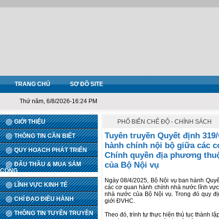
TRANG CHỦ
SƠ ĐỒ SITE
Thứ năm, 6/8/2026-16:24 PM
GIỚI THIỆU
PHỔ BIẾN CHẾ ĐỘ - CHÍNH SÁCH
Tuyên truyền Quyết định 319
THÔNG TIN CẦN BIẾT
hành chính nội bộ giữa các 
QUY HOẠCH PHÁT TRIỂN
Chính quyền địa phương thu
của Bộ Nội vụ
ĐẤU THẦU & MUA SẮM
CÔNG
Ngày 08/4/2025, Bộ Nội vụ ban hành Quyế
LĨNH VỰC KINH TẾ
các cơ quan hành chính nhà nước lĩnh vự
nhà nước của Bộ Nội vụ. Trong đó quy định
CHỈ ĐẠO ĐIỀU HÀNH
giới ĐVHC.
THÔNG TIN TUYÊN TRUYỀN
Theo đó, trình tự thực hiện thủ tục thành lậ