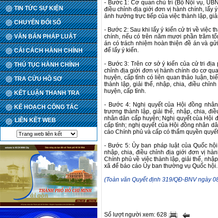
- Bước 1: Cơ quan chủ trì (Bộ Nội vụ, UBN
TIN TỨC SỰ KIỆN
điều chỉnh địa giới đơn vị hành chính, lấy 
ảnh hưởng trực tiếp của việc thành lập, giải
CHUYỂN ĐỔI SỐ
- Bước 2: Sau khi lấy ý kiến cử tri về việc t
VĂN BẢN PHÁP LUẬT
chính, nếu có trên năm mươi phần trăm tổn
án có trách nhiệm hoàn thiện đề án và gử
để lấy ý kiến.
CẢI CÁCH HÀNH CHÍNH
- Bước 3: Trên cơ sở ý kiến của cử tri địa
THỦ TỤC HÀNH CHÍNH
chỉnh địa giới đơn vị hành chính do cơ qu
huyện, cấp tỉnh có liên quan thảo luận, b
TRA CỨU HỒ SƠ
thành lập, giải thể, nhập, chia, điều chỉn
huyện, cấp tỉnh.
KẾT LUẬN THANH TRA
- Bước 4: Nghị quyết của Hội đồng nhân
KẾ HOẠCH CÔNG TÁC
trương thành lập, giải thể, nhập, chia, đ
nhân dân cấp huyện; Nghị quyết của Hội
LIÊN KẾT WEB
cấp tỉnh; nghị quyết của Hội đồng nhân d
cáo Chính phủ và cấp có thẩm quyền quyết
- Bước 5: Ủy ban pháp luật của Quốc hội 
nhập, chia, điều chỉnh địa giới đơn vị hà
Chính phủ về việc thành lập, giải thể, nhập
xã để báo cáo Ủy ban thường vụ Quốc hội.
(Toàn văn Quyết định 319/QĐ-BNV ngày 08
Số lượt người xem: 628