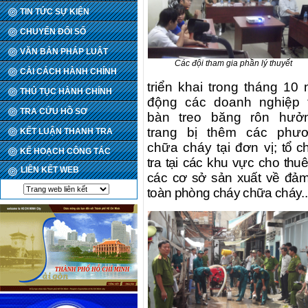
TIN TỨC SỰ KIỆN
CHUYỂN ĐỔI SỐ
VĂN BẢN PHÁP LUẬT
Các đội tham gia phần lý thuyết
CẢI CÁCH HÀNH CHÍNH
triển khai trong tháng 10
THỦ TỤC HÀNH CHÍNH
động các doanh nghiệp t
TRA CỨU HỒ SƠ
bàn treo băng rôn hưở
trang bị thêm các phươ
KẾT LUẬN THANH TRA
chữa cháy tại đơn vị;
tổ c
KẾ HOẠCH CÔNG TÁC
tra tại các khu vực cho thuê
LIÊN KẾT WEB
các cơ sở sản xuất về đả
toàn phòng cháy chữa cháy..