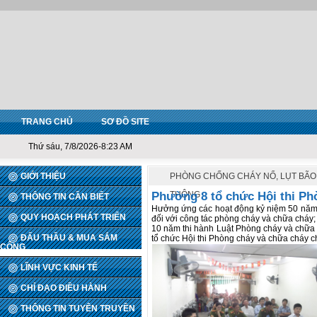
TRANG CHỦ
SƠ ĐỒ SITE
Thứ sáu, 7/8/2026-8:23 AM
GIỚI THIỆU
PHÒNG CHỐNG CHÁY NỔ, LỤT BÃO,
Phường 8 tổ chức Hội thi Ph
THÔNG
THÔNG TIN CẦN BIẾT
Hưởng ứng các hoạt động kỷ niệm 50 năm
QUY HOẠCH PHÁT TRIỂN
đối với công tác phòng cháy và chữa cháy
10 năm thi hành Luật Phòng cháy và chữa
ĐẤU THẦU & MUA SẮM
tổ chức Hội thi Phòng cháy và chữa cháy c
CÔNG
LĨNH VỰC KINH TẾ
CHỈ ĐẠO ĐIỀU HÀNH
THÔNG TIN TUYÊN TRUYỀN