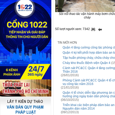
Sôi nổi thao tác vận hành máy bơm chữ
cháy
Số lượt người xem: 7342
TIN MỚI HƠN
Quận 4 tăng cường công tác phòng c
Quận 4 ký kết phối hợp đảm bảo an toà
Tập huấn phòng cháy, chữa cháy cho
Cháy kho thuốc Bệnh viện Quận 4
(1
Cảnh sát PC&CC Quận 4 tăng cường r
Thân 2016
(26/01/2016)
Phòng Cảnh sát PC&CC Quận 4 tổ chức
vụ công tác năm 2016
(21/01/2016)
Quận 4 tổ chức diễn tập phương án chư
hưởng ứng ngày toàn dân phòng chá
(06/10/2015)
Triển khai các biện pháp đảm bảo an
Nguyên đán năm 2014
(09/12/2013)