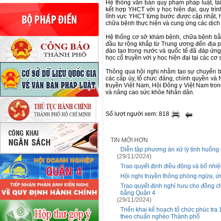
Hệ thống văn bản quy phạm pháp luật, t
kết hợp YHCT với y học hiện đại, quy tr
lĩnh vực YHCT từng bước được cập nhật, h
chữa bệnh thực hiện và cung ứng các dịch
Hệ thống cơ sở khám bệnh, chữa bệnh bằ
đầu tư rộng khắp từ Trung ương đến địa p
đào tạo trong nước và quốc tế đã đáp ứng
học cổ truyền với y học hiện đại tại các cơ s
Thông qua hội nghị nhằm tạo sự chuyển b
các cấp ủy, tổ chức đảng, chính quyền và Nh
truyền Việt Nam, Hội Đông y Việt Nam tro
và nâng cao sức khỏe Nhân dân.
Số lượt người xem: 818
TIN MỚI HƠN
Diễn tập phương án xử lý tình huống
(29/11/2024)
Trao quyết định điều động và bổ nh
Hội nghị truyền thông phòng ngừa, ứn
Trao quyết định nghỉ hưu cho đồng c
bằng Quận 4
(29/11/2024)
Triển khai kế hoạch tổ chức phúc tr
theo chuẩn nghèo Thành phố