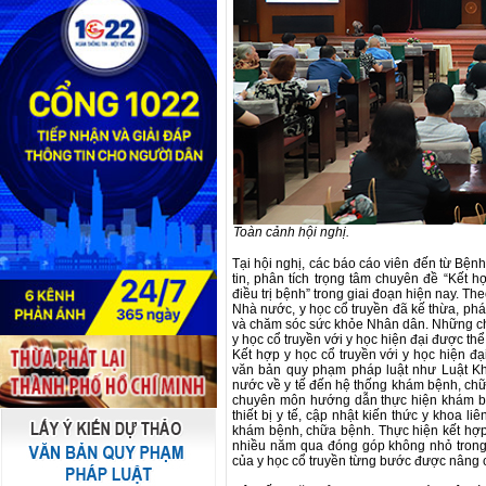
Toàn cảnh hội nghị.
Tại hội nghị, các báo cáo viên đến từ B
tin, phân tích trọng tâm chuyên đề “Kết h
điều trị bệnh” trong giai đoạn hiện nay. 
Nhà nước, y học cổ truyền đã kế thừa, phát
và chăm sóc sức khỏe Nhân dân. Những chỉ 
y học cổ truyền với y học hiện đại được t
Kết hợp y học cổ truyền với y học hiện đại
văn bản quy phạm pháp luật như Luật K
nước về y tế đến hệ thống khám bệnh, chữa
chuyên môn hướng dẫn thực hiện khám bệ
thiết bị y tế, cập nhật kiến thức y khoa 
khám bệnh, chữa bệnh. Thực hiện kết hợp y
nhiều năm qua đóng góp không nhỏ trong
của y học cổ truyền từng bước được nâng ca