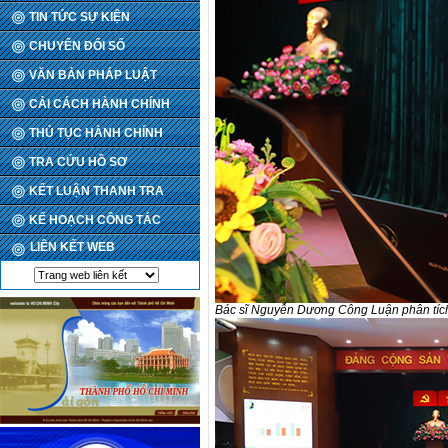
TIN TỨC SỰ KIỆN
CHUYỂN ĐỔI SỐ
VĂN BẢN PHÁP LUẬT
CẢI CÁCH HÀNH CHÍNH
THỦ TỤC HÀNH CHÍNH
TRA CỨU HỒ SƠ
KẾT LUẬN THANH TRA
KẾ HOẠCH CÔNG TÁC
LIÊN KẾT WEB
Bác sĩ Nguyễn Dương Công Luận phân tích h