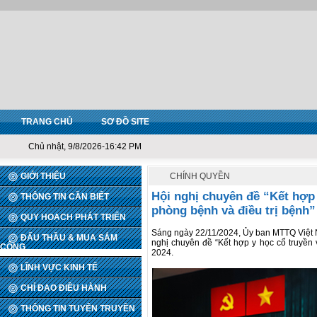
TRANG CHỦ
SƠ ĐỒ SITE
Chủ nhật, 9/8/2026-16:42 PM
GIỚI THIỆU
CHÍNH QUYỀN
Hội nghị chuyên đề “Kết hợp 
THÔNG TIN CẦN BIẾT
phòng bệnh và điều trị bệnh”
QUY HOẠCH PHÁT TRIỂN
Sáng ngày 22/11/2024, Ủy ban MTTQ Việt N
ĐẤU THẦU & MUA SẮM
nghị chuyên đề “Kết hợp y học cổ truyền 
CÔNG
2024.
LĨNH VỰC KINH TẾ
CHỈ ĐẠO ĐIỀU HÀNH
THÔNG TIN TUYÊN TRUYỀN