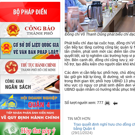
Đồng chí Võ Thanh Dũng phát biểu chỉ đạo
Phát biểu chỉ đạo tại cuộc họp, đồng chí
cần tiếp tục tăng cường công tác quản lý N
lấn chiếm, phát sinh mới các điểm lấn chi
quyết liệt, xử lý nghiêm các trường hợp vi 
lớn. Bên cạnh đó, đồng chí cũng lưu ý, xử
hỗ trợ, tạo điều kiện cho người dân khó k
Các đơn vị cần tiếp tục phối hợp, chủ đ
tác giữ gìn trật tự lòng, lề đường, vệ sinh
trong thời gian tới; phối hợp UBND 13 phườ
khu vực có nguy cơ phát sinh điểm đen về
UBND quận nhằm có hướng khắc phục triệt
Số lượt người xem: 777
TIN MỚI HƠN
Trao quyết định nghỉ hưu cho đồng c
bằng Quận 4
(29/11/2024)