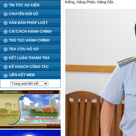
Kiểng, Hãng Phân, Hãng Dệt…
TIN TỨC SỰ KIỆN
CHUYỂN ĐỔI SỐ
VĂN BẢN PHÁP LUẬT
CẢI CÁCH HÀNH CHÍNH
THỦ TỤC HÀNH CHÍNH
TRA CỨU HỒ SƠ
KẾT LUẬN THANH TRA
KẾ HOẠCH CÔNG TÁC
LIÊN KẾT WEB