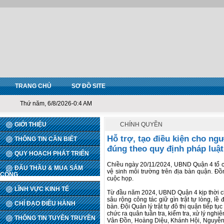
TRANG CHỦ
SƠ ĐỒ SITE
Thứ năm, 6/8/2026-0:4 AM
GIỚI THIỆU
CHÍNH QUYỀN
Hỗ trợ, tạo điều kiện cho n
THÔNG TIN CẦN BIẾT
đúng theo quy định pháp luật
QUY HOẠCH PHÁT TRIỂN
Chiều ngày 20/11/2024, UBND Quận 4 tổ chứ
ĐẤU THẦU & MUA SẮM
vệ sinh môi trường trên địa bàn quận. Đ
CÔNG
cuộc họp.
LĨNH VỰC KINH TẾ
Từ đầu năm 2024, UBND Quận 4 kịp thời chỉ
sâu rộng công tác giữ gìn trật tự lòng, l
CHỈ ĐẠO ĐIỀU HÀNH
bàn. Đội Quản lý trật tự đô thị quận tiếp
chức ra quân tuần tra, kiểm tra, xử lý ngh
THÔNG TIN TUYÊN TRUYỀN
Vân Đồn, Hoàng Diệu, Khánh Hội, Nguyễn