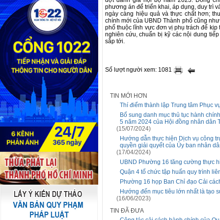
đợt đánh giá nội bộ năm 2023. Đồng chí
phương án để triển khai, áp dụng, duy trì
ngày càng hiệu quả và thực chất hơn; th
chính mới của UBND Thành phố cũng như 
phố thuộc lĩnh vực đơn vị phụ trách để kịp 
nghiên cứu, chuẩn bị kỹ các nội dung tiếp
sắp tới.
Số lượt người xem: 1081
TIN MỚI HƠN
Thí điểm thành lập Trung tâm Phục 
Bổ sung danh mục thủ tục hành chín
5 năm 2024 của Hội đồng nhân dân 
(15/07/2024)
Hướng dẫn thực hiện Dịch vụ công trự
quyền giải quyết của Ủy ban nhân d
(17/04/2024)
UBND Phường 16 tăng cường thực hiệ
Quận 4 tổ chức tập huấn quy trình liê
Phường 16 họp Ban Chỉ đạo Cải cách
Hướng đến mục tiêu lớn nhất là tạo s
(16/06/2023)
TIN ĐÃ ĐƯA