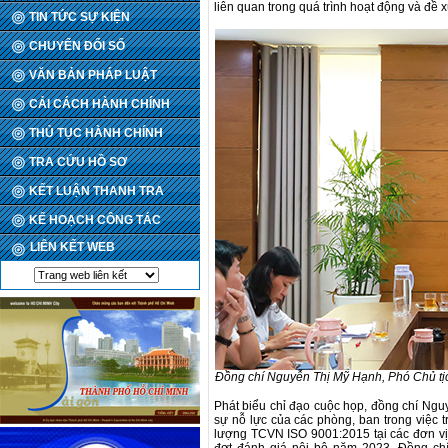
liên quan trong quá trình hoạt động và đề x
TIN TỨC SỰ KIỆN
CHUYỂN ĐỔI SỐ
VĂN BẢN PHÁP LUẬT
CẢI CÁCH HÀNH CHÍNH
THỦ TỤC HÀNH CHÍNH
TRA CỨU HỒ SƠ
KẾT LUẬN THANH TRA
KẾ HOẠCH CÔNG TÁC
LIÊN KẾT WEB
Đồng chí Nguyễn Thị Mỹ Hạnh, Phó Chủ tịc
Phát biểu chỉ đạo cuộc họp, đồng chí Ng
sự nỗ lực của các phòng, ban trong việc tr
lượng TCVN ISO 9001:2015 tại các đơn vị.