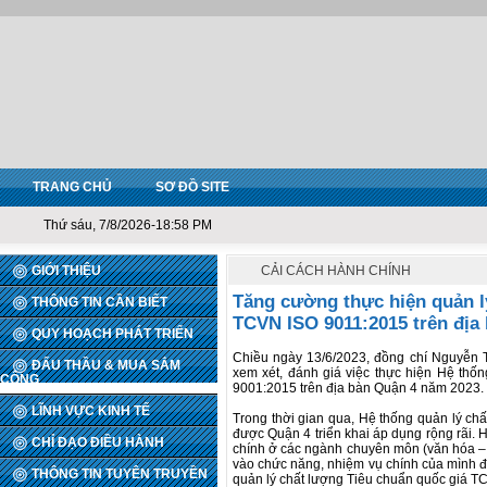
TRANG CHỦ
SƠ ĐỒ SITE
Thứ sáu, 7/8/2026-18:58 PM
GIỚI THIỆU
CẢI CÁCH HÀNH CHÍNH
Tăng cường thực hiện quản l
THÔNG TIN CẦN BIẾT
TCVN ISO 9011:2015 trên địa
QUY HOẠCH PHÁT TRIỂN
Chiều ngày 13/6/2023, đồng chí Nguyễn 
ĐẤU THẦU & MUA SẮM
xem xét, đánh giá việc thực hiện Hệ thố
CÔNG
9001:2015 trên địa bàn Quận 4 năm 2023
LĨNH VỰC KINH TẾ
Trong thời gian qua, Hệ thống quản lý c
được Quận 4 triển khai áp dụng rộng rãi. 
CHỈ ĐẠO ĐIỀU HÀNH
chính ở các ngành chuyên môn (văn hóa – x
vào chức năng, nhiệm vụ chính của mình để
THÔNG TIN TUYÊN TRUYỀN
quản lý chất lượng Tiêu chuẩn quốc giá TC