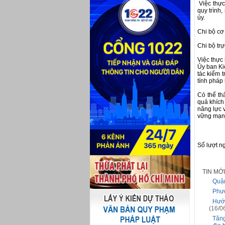
Việc thực
quy trình,
ủy.
Chi bộ cơ 
Chi bộ trự
Việc thực 
Ủy ban Ki
tác kiểm 
tính pháp 
Có thể th
quả khích
năng lực 
vững mạn
Số lượt n
TIN MỚ
Quận
Phườ
Hướn
(16/0
Tăng