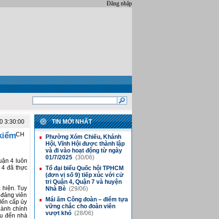
Đăng nhập
0 3:30:00
TIN MỚI NHẤT
 kiểm
CH
Phường Xóm Chiếu, Khánh
■
Hội, Vĩnh Hội được thành lập
và đi vào hoạt động từ ngày
01/7/2025
(30/06)
uận 4 luôn
 4 đã thực
Tổ đại biểu Quốc hội TPHCM
■
(đơn vị số 9) tiếp xúc với cử
tri Quận 4, Quận 7 và huyện
 hiện. Tuy
Nhà Bè
(29/06)
p đảng viên
Mái ấm Công đoàn – điểm tựa
■
đến cấp ủy
vững chắc cho đoàn viên
hành chính
vượt khó
(28/06)
yếu đến nhà