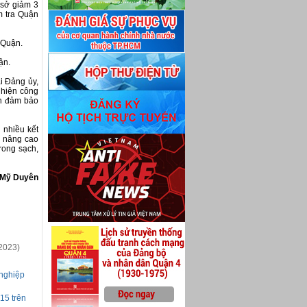
 sở giảm 3
ểm tra Quận
 Quận.
ận.
ại Đảng ủy,
 hiện công
ẫn đảm bảo
 nhiều kết
, nâng cao
rong sạch,
Mỹ Duyên
2023)
 nghiệp
15 trên