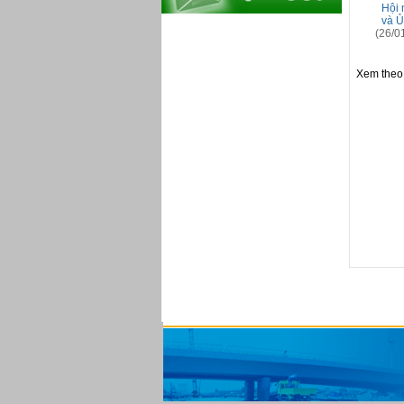
Hội 
và Ủ
(26/0
Xem theo