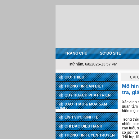
TRANG CHỦ
SƠ ĐỒ SITE
Thứ năm, 6/8/2026-13:57 PM
GIỚI THIỆU
CẢI 
Mô hìn
THÔNG TIN CẦN BIẾT
tra, gi
QUY HOẠCH PHÁT TRIỂN
Xác định 
ĐẤU THẦU & MUA SẮM
quan tâm 
CÔNG
hiện một s
LĨNH VỰC KINH TẾ
Trong thờ
nhiên, tro
CHỈ ĐẠO ĐIỀU HÀNH
cao tuổi,
cơ sở nơi
THÔNG TIN TUYÊN TRUYỀN
“Hỗ trợ,