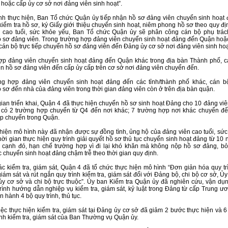
 hoặc cấp ủy cơ sở nơi đảng viên sinh hoạt”.
ình thực hiện, Ban Tổ chức Quận ủy tiếp nhận hồ sơ đảng viên chuyển sinh hoạt 
kiểm tra hồ sơ, ký Giấy giới thiệu chuyển sinh hoạt, niêm phong hồ sơ theo quy đị
 cao tuổi, sức khỏe yếu, Ban Tổ chức Quận ủy sẽ phân công cán bộ phụ trách
 sơ đảng viên. Trong trường hợp đảng viên chuyển sinh hoạt đảng đến Quận hoặc
cán bộ trực tiếp chuyển hồ sơ đảng viên đến Đảng ủy cơ sở nơi đảng viên sinh hoạ
p đảng viên chuyển sinh hoạt đảng đến Quận khác trong địa bàn Thành phố, c
ển hồ sơ đảng viên đến cấp ủy cấp trên cơ sở nơi đảng viên chuyển đến.
g hợp đảng viên chuyển sinh hoạt đảng đến các tỉnh/thành phố khác, cán bộ
 sơ đến nhà của đảng viên trong thời gian đảng viên còn ở trên địa bàn quận.
gian triển khai, Quận 4 đã thực hiện chuyển hồ sơ sinh hoạt Đảng cho 10 đảng viên
 có 2 trường hợp chuyển từ Q4 đến nơi khác; 7 trường hợp nơi khác chuyển đ
p chuyển trong Quận.
 hiện mô hình này đã nhận được sự đồng tình, ủng hộ của đảng viên cao tuổi, sức
hời gian thực hiện quy trình giải quyết hồ sơ thủ tục chuyển sinh hoạt đảng từ 10
 cạnh đó, hạn chế trường hợp vì đi lại khó khăn mà không nộp hồ sơ đảng, bỏ
 chuyển sinh hoạt đảng chậm trễ theo thời gian quy định.
ác kiểm tra, giám sát, Quận 4 đã tổ chức thực hiện mô hình “Đơn giản hóa quy trì
giám sát và rút ngắn quy trình kiểm tra, giám sát đối với Đảng bộ, chi bộ cơ sở, 
ủy cơ sở và chi bộ trực thuộc”. Ủy ban Kiểm tra Quận ủy đã nghiên cứu, vận dụ
trình hướng dẫn nghiệp vụ kiểm tra, giám sát, kỷ luật trong Đảng từ cấp Trung ư
 hành 4 bộ quy trình, thủ tục.
iệc thực hiện kiểm tra, giám sát tại Đảng ủy cơ sở đã giảm 2 bước thực hiện và 6 
ình kiểm tra, giám sát của Ban Thường vụ Quận ủy.