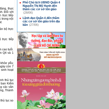
Phó Chủ tịch UBND Quận 4
■
Nguyễn Thị Mỹ Hạnh đến
đảng, thực
thăm các cơ sở tôn giáo
nh. Đối với
(28/06)
 trực tiếp
Lãnh đạo Quận 4 đến thăm
 trong nội
■
các cơ sở tôn giáo trên địa
t.
bàn
(27/06)
án bộ trực
 trực tiếp
 cao tuổi.
ến Q4 và 1
 khỏe yếu;
 ngày còn 7
 sinh hoạt
nh thủ tục
Ủy ban Kiểm
ng các văn
ơng, Thành
thủ tục so