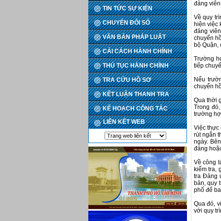
đảng viên
TIN TỨC SỰ KIỆN
Về quy tr
CHUYỂN ĐỔI SỐ
hiện việc 
đảng viên
VĂN BẢN PHÁP LUẬT
chuyển hồ
bộ Quận, 
CẢI CÁCH HÀNH CHÍNH
Trường hợ
THỦ TỤC HÀNH CHÍNH
tiếp chuy
Nếu trườn
TRA CỨU HỒ SƠ
chuyển hồ
KẾT LUẬN THANH TRA
Qua thời 
Trong đó,
KẾ HOẠCH CÔNG TÁC
trường hợ
LIÊN KẾT WEB
Việc thực
rút ngắn t
ngày. Bên
đảng hoặc
Về công t
kiểm tra, 
tra Đảng 
bản, quy 
phố để ban
Qua đó, v
với quy tr