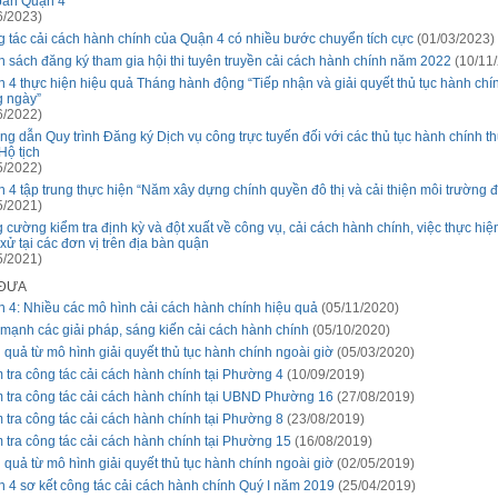
bàn Quận 4
6/2023)
 tác cải cách hành chính của Quận 4 có nhiều bước chuyển tích cực
(01/03/2023)
 sách đăng ký tham gia hội thi tuyên truyền cải cách hành chính năm 2022
(10/11
 4 thực hiện hiệu quả Tháng hành động “Tiếp nhận và giải quyết thủ tục hành chí
g ngày”
6/2022)
g dẫn Quy trình Đăng ký Dịch vụ công trực tuyến đối với các thủ tục hành chính th
Hộ tịch
5/2022)
 4 tập trung thực hiện “Năm xây dựng chính quyền đô thị và cải thiện môi trường đ
5/2021)
 cường kiểm tra định kỳ và đột xuất về công vụ, cải cách hành chính, việc thực hiệ
xử tại các đơn vị trên địa bàn quận
5/2021)
 ĐƯA
 4: Nhiều các mô hình cải cách hành chính hiệu quả
(05/11/2020)
mạnh các giải pháp, sáng kiến cải cách hành chính
(05/10/2020)
 quả từ mô hình giải quyết thủ tục hành chính ngoài giờ
(05/03/2020)
 tra công tác cải cách hành chính tại Phường 4
(10/09/2019)
 tra công tác cải cách hành chính tại UBND Phường 16
(27/08/2019)
 tra công tác cải cách hành chính tại Phường 8
(23/08/2019)
 tra công tác cải cách hành chính tại Phường 15
(16/08/2019)
 quả từ mô hình giải quyết thủ tục hành chính ngoài giờ
(02/05/2019)
 4 sơ kết công tác cải cách hành chính Quý I năm 2019
(25/04/2019)