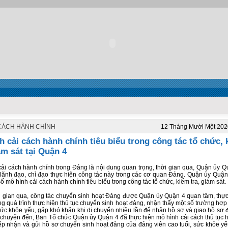
CÁCH HÀNH CHÍNH
12 Tháng Mười Một 202
h cải cách hành chính tiêu biểu trong công tác tổ chức,
ám sát tại Quận 4
cải cách hành chính trong Đảng là nội dung quan trọng, thời gian qua, Quận ủy Q
lãnh đạo, chỉ đạo thực hiện công tác này trong các cơ quan Đảng. Quận ủy Quận
ố mô hình cải cách hành chính tiêu biểu trong công tác tổ chức, kiểm tra, giám sát.
i gian qua, công tác chuyển sinh hoạt Đảng được Quận ủy Quận 4 quan tâm, thực
ng quá trình thực hiện thủ tục chuyển sinh hoạt đảng, nhận thấy một số trường hợ
 sức khỏe yếu, gặp khó khăn khi di chuyển nhiều lần để nhận hồ sơ và giao hồ sơ 
 chuyển đến, Ban Tổ chức Quận ủy Quận 4 đã thực hiện mô hình cải cách thủ tục 
 tiếp nhận và gửi hồ sơ chuyển sinh hoạt đảng của đảng viên cao tuổi, sức khỏe 