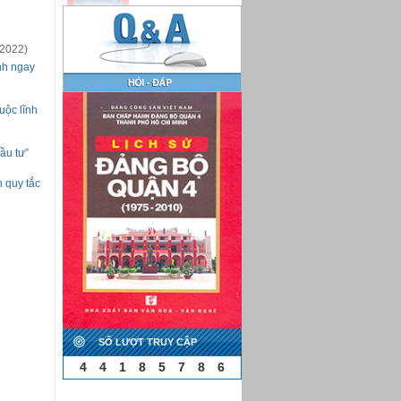
/2022)
nh ngay
uộc lĩnh
ầu tư”
n quy tắc
SỐ LƯỢT TRUY CẬP
4
4
1
8
5
7
8
6