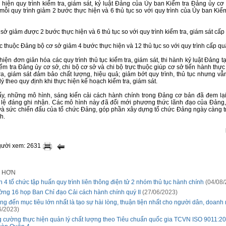
 hiện quy trình kiểm tra, giám sát, kỷ luật Đảng của Ủy ban Kiểm tra Đảng ủy cơ
 mỗi quy trình giảm 2 bước thực hiện và 6 thủ tục so với quy trình của Ủy ban Ki
sở giảm được 2 bước thực hiện và 6 thủ tục so với quy trình kiểm tra, giám sát cấp
c thuộc Đảng bộ cơ sở giảm 4 bước thực hiện và 12 thủ tục so với quy trình cấp qu
hiện đơn giản hóa các quy trình thủ tục kiểm tra, giám sát, thi hành kỷ luật Đảng t
ểm tra Đảng ủy cơ sở, chi bộ cơ sở và chi bộ trực thuộc giúp cơ sở tiến hành thực
tra, giám sát đảm bảo chất lượng, hiệu quả; giảm bớt quy trình, thủ tục nhưng v
lý theo quy định khi thực hiện kế hoạch kiểm tra, giám sát.
ấy, những mô hình, sáng kiến cải cách hành chính trong Đảng cơ bản đã đem lại
 lệ đáng ghi nhận. Các mô hình này đã đổi mới phương thức lãnh đạo của Đảng
và sức chiến đấu của tổ chức Đảng, góp phần xây dựng tổ chức Đảng ngày càng t
h.
gười xem: 2631
I HƠN
 4 tổ chức tập huấn quy trình liên thông điện tử 2 nhóm thủ tục hành chính
(04/08/
ng 16 họp Ban Chỉ đạo Cải cách hành chính quý II
(27/06/2023)
g đến mục tiêu lớn nhất là tạo sự hài lòng, thuận tiện nhất cho người dân, doanh
6/2023)
 cường thực hiện quản lý chất lượng theo Tiêu chuẩn quốc gia TCVN ISO 9011:20