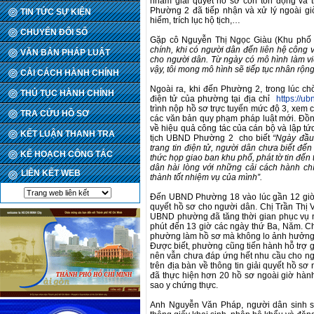
nhằm giải quyết hồ sơ còn tồn đọng và 
Phường 2 đã tiếp nhận và xử lý ngoài g
TIN TỨC SỰ KIỆN
hiểm, trích lục hộ tịch,…
CHUYỂN ĐỔI SỐ
Gặp cô Nguyễn Thị Ngọc Giàu (Khu phố 
chính, khi có người dân đến liên hệ công 
VĂN BẢN PHÁP LUẬT
cho người dân. Từ ngày có mô hình làm việ
vậy, tôi mong mô hình sẽ tiếp tục nhân rộ
CẢI CÁCH HÀNH CHÍNH
Ngoài ra, khi đến Phường 2, trong lúc chờ
THỦ TỤC HÀNH CHÍNH
điện tử của phường tại địa chỉ
https://u
trình nộp hồ sơ trực tuyến mức độ 3, xem cá
TRA CỨU HỒ SƠ
các văn bản quy phạm pháp luật mới. Đồng 
về hiệu quả công tác của cán bộ và lập tứ
KẾT LUẬN THANH TRA
tịch UBND Phường 2 cho biết
“Ngày đầu
trang tin điện tử, người dân chưa biết đế
KẾ HOẠCH CÔNG TÁC
thức họp giao ban khu phố, phát tờ tin đến
dân hài lòng với những cải cách hành c
LIÊN KẾT WEB
thành tốt nhiệm vụ của mình”.
Đến UBND Phường 18 vào lúc gần 12 giờ t
quyết hồ sơ cho người dân. Chị Trần Thị 
UBND phường đã tăng thời gian phục vụ ngư
phút đến 13 giờ các ngày thứ Ba, Năm. Ch
phường làm hồ sơ mà không lo ảnh hưởng 
Được biết, phường cũng tiến hành hỗ trợ 
nên vẫn chưa đáp ứng hết nhu cầu cho ngư
trên địa bàn về thông tin giải quyết hồ s
đã thực hiện hơn 20 hồ sơ ngoài giờ hành 
sao y chứng thực.
Anh Nguyễn Văn Pháp, người dân sinh số