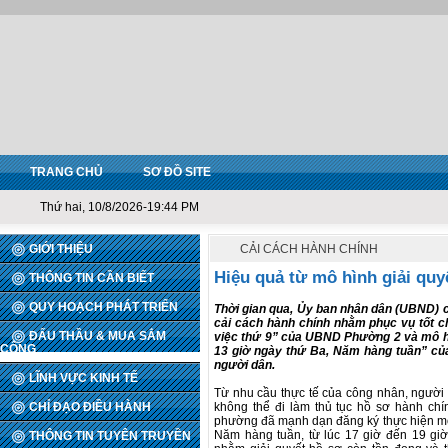
TRANG CHỦ
SƠ ĐỒ SITE
Thứ hai, 10/8/2026-19:44 PM
GIỚI THIỆU
CẢI CÁCH HÀNH CHÍNH
Hiệu quả từ mô hình giải quy
THÔNG TIN CẦN BIẾT
QUY HOẠCH PHÁT TRIỂN
Thời gian qua, Ủy ban nhân dân (UBND) 
cải cách hành chính nhằm phục vụ tốt c
ĐẤU THẦU & MUA SẮM
việc thứ 9” của UBND Phường 2 và mô hì
CÔNG
13 giờ ngày thứ Ba, Năm hàng tuần” c
người dân.
LĨNH VỰC KINH TẾ
Từ nhu cầu thực tế của công nhân, người l
CHỈ ĐẠO ĐIỀU HÀNH
không thể đi làm thủ tục hồ sơ hành chí
phường đã mạnh dạn đăng ký thực hiện mô
Năm hàng tuần, từ lúc 17 giờ đến 19 gi
THÔNG TIN TUYÊN TRUYỀN