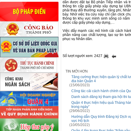
dân được đặt tại Bộ phận Tiếp nhận và tr
thông tin cấp giấy phép xây dựng tại U
phải thay đổi thường xuyên, lãng phí, Nhâ
bày. Nhờ việc tra cứu này chỉ cần click c
thông tin khu vực mình sinh sống có nắm
được cấp giấy phép xây dựng,…
Việc đẩy mạnh các mô hình cải cách hàn
phần nâng cao chất lượng, tạo sự tin tư
phục vụ Nhân dân.
Số lượt người xem: 2427
TIN MỚI HƠN
Tăng cường thực hiện quản lý chất l
địa bàn Quận 4
(15/06/2023)
Công tác cải cách hành chính của Qu
Danh sách đăng ký tham gia hội thi 
Quận 4 thực hiện hiệu quả Tháng hàn
trong ngày”
(29/06/2022)
Hướng dẫn Quy trình Đăng ký Dịch vụ 
vực Hộ tịch
(10/05/2022)
Quận 4 tập trung thực hiện “Năm xây 