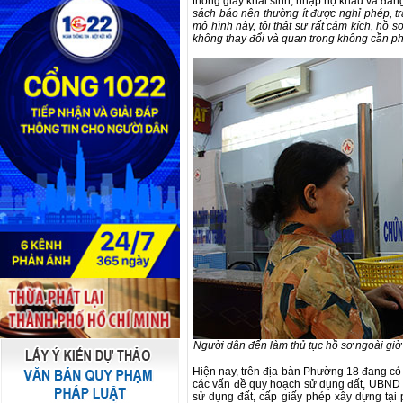
thông giấy khai sinh, nhập hộ khẩu và đăn
sách báo nên thường ít được nghỉ phép, tr
mô hình này, tôi thật sự rất cảm kích, hồ
không thay đổi và quan trọng không cần phải
Người dân đến làm thủ tục hồ sơ ngoài gi
Hiện nay, trên địa bàn Phường 18 đang có
các vấn đề quy hoạch sử dụng đất, UBND 
sử dụng đất, cấp giấy phép xây dựng tại