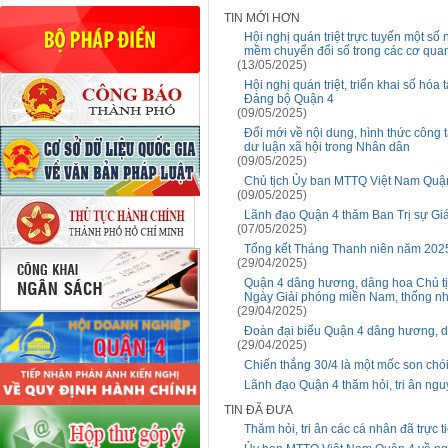
TIN MỚI HƠN
Hội nghị quán triệt trực tuyến một số
mềm chuyển đổi số trong các cơ qua
(13/05/2025)
Hội nghị quán triệt, triển khai số hóa
Đảng bộ Quận 4
(09/05/2025)
Đổi mới về nội dung, hình thức công 
dư luận xã hội trong Nhân dân
(09/05/2025)
Chủ tịch Ủy ban MTTQ Việt Nam Quận
(09/05/2025)
Lãnh đạo Quận 4 thăm Ban Trị sự Gi
(07/05/2025)
Tổng kết Tháng Thanh niên năm 2025,
(29/04/2025)
Quận 4 dâng hương, dâng hoa Chủ tị
Ngày Giải phóng miền Nam, thống nh
(29/04/2025)
Đoàn đại biểu Quận 4 dâng hương, dâ
(29/04/2025)
Chiến thắng 30/4 là một mốc son chói
Lãnh đạo Quận 4 thăm hỏi, tri ân ng
TIN ĐÃ ĐƯA
Thăm hỏi, tri ân các cá nhân đã trực 