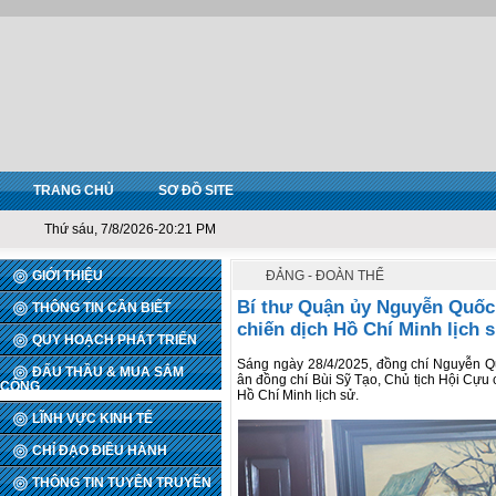
TRANG CHỦ
SƠ ĐỒ SITE
Thứ sáu, 7/8/2026-20:21 PM
GIỚI THIỆU
ĐẢNG - ĐOÀN THỂ
Bí thư Quận ủy Nguyễn Quốc 
THÔNG TIN CẦN BIẾT
chiến dịch Hồ Chí Minh lịch 
QUY HOẠCH PHÁT TRIỂN
Sáng ngày 28/4/2025, đồng chí Nguyễn Qu
ĐẤU THẦU & MUA SẮM
ân đồng chí Bùi Sỹ Tạo, Chủ tịch Hội Cựu c
CÔNG
Hồ Chí Minh lịch sử.
LĨNH VỰC KINH TẾ
CHỈ ĐẠO ĐIỀU HÀNH
THÔNG TIN TUYÊN TRUYỀN