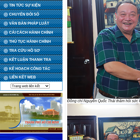
TIN TỨC SỰ KIỆN
CHUYỂN ĐỔI SỐ
VĂN BẢN PHÁP LUẬT
CẢI CÁCH HÀNH CHÍNH
THỦ TỤC HÀNH CHÍNH
TRA CỨU HỒ SƠ
KẾT LUẬN THANH TRA
KẾ HOẠCH CÔNG TÁC
LIÊN KẾT WEB
Đồng chí Nguyễn Quốc Thái thăm hỏi sức kh