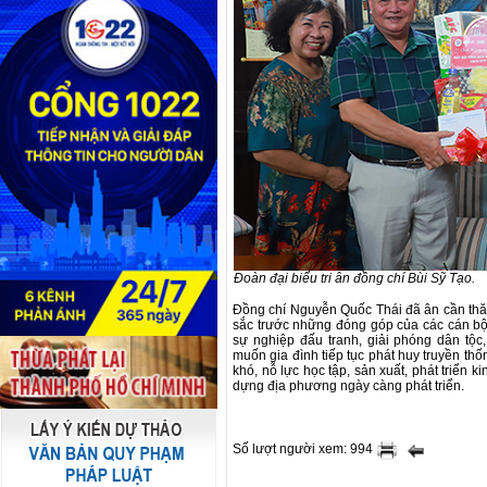
Đoàn đại biểu tri ân đồng chí Bùi Sỹ Tạo.
Đồng chí Nguyễn Quốc Thái đã ân cần thăm 
sắc trước những đóng góp của các cán bộ, 
sự nghiệp đấu tranh, giải phóng dân tộ
muốn gia đình tiếp tục phát huy truyền thố
khó, nỗ lực học tập, sản xuất, phát triển
dựng địa phương ngày càng phát triển.
Số lượt người xem: 994