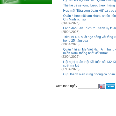
Ủy ban MTTQ Việt Nam Quận 4 về ngu
Thế hệ trẻ sẽ vững bước theo những 
Họp mặt “Bữa cơm đoàn kết” và trao
Quận 4 họp mặt cựu kháng chiến liên 
Chí Minh lịch sử
(26/04/2025)
Lãnh đạo Ban Tổ chức Thành ủy tri â
(25/04/2025)
Trên 19.400 suất học bổng với tổng k
trong 25 năm qua
(23/04/2025)
Quận 4 tri ân Mẹ Việt Nam Anh hùng v
miền Nam, thống nhất đất nước
(23/04/2025)
Hội nghị quán triệt Kết luận số 132-
soát ma tuý
(17/04/2025)
Cựu thanh niên xung phong có hoàn
Xem theo ngày