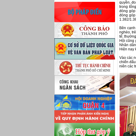
quyền, đo
trong tổn
đóng góp 
đóng góp 
1.382/1.38
Bên cạnh 
nghèo, tr
tế; thườn
Hội cũng 
Nhân dân 
Hiện nay 
Vào các n
chiến đấu
niên các 