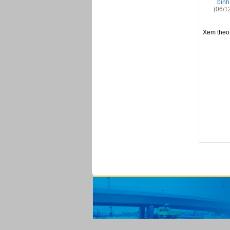
binh
(06/1
Xem theo