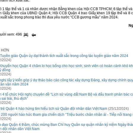
hành tích xuất sắc.
có 1 tập thể và 1 cá nhân được nhận Bằng khen của Hội CCB TPHCM; 6 tập thể và
 Giấy khen của UBND Quận 4; Hội CCB Quận 4 trao Giấy khen 19 tập thể và 8 
h xuất sắc trong phong trào thi đua yêu nước “CCB gương mẫu” năm 2024.
Ng
gười xem: 496
I HƠN
Tuyên giáo Quận ủy đạt thành tích xuất sắc trong công tác tuyên giáo năm 2024
2/2024)
Khuyến học Quận 4 chăm lo học bổng cho học sinh, sinh viên có hoàn cảnh khó kh
tỷ đồng
2/2024)
nghị lấy ý kiến góp ý dự thảo báo cáo công tác xây dựng Đảng, xây dựng chính qu
dân vận năm 2024
2/2024)
 4 tổ chức Hội nghị chuyên đề “Lịch sử vùng đất Nam Bộ và đấu tranh phản bác 
sai trái, thù địch”
2/2024)
 trẻ Quận 4 hào hứng tìm hiểu lịch sử Quân đội nhân dân Việt Nam
(25/12/2024)
 200 người háo hức tham gia chiến dịch “Triệu bước chân nhân ái - Tiếp nối trang
2/2024)
 đạo Quận 4 thăm, chúc mừng Ban Chỉ huy Quân sự quận nhân kỷ niệm Ngày thà
 đội nhân dân Việt Nam