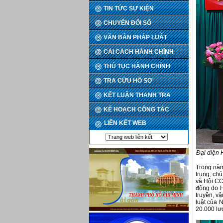
TIN TỨC SỰ KIỆN
CHUYỂN ĐỔI SỐ
VĂN BẢN PHÁP LUẬT
CẢI CÁCH HÀNH CHÍNH
THỦ TỤC HÀNH CHÍNH
TRA CỨU HỒ SƠ
KẾT LUẬN THANH TRA
KẾ HOẠCH CÔNG TÁC
LIÊN KẾT WEB
Đại diện 
Trong năm
trung, ch
và Hội CC
động do H
truyền, v
luật của 
20.000 lư