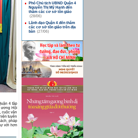
Phó Chủ tịch UBND Quận 4
■
Nguyễn Thị Mỹ Hạnh đến
thăm các cơ sở tôn giáo
(28/06)
Lãnh đạo Quận 4 đến thăm
■
các cơ sở tôn giáo trên địa
bàn
(27/06)
Quận 4 tập
g ương Hội
, cuộc vận
hiện tuyên
sách, pháp
sự với hơn