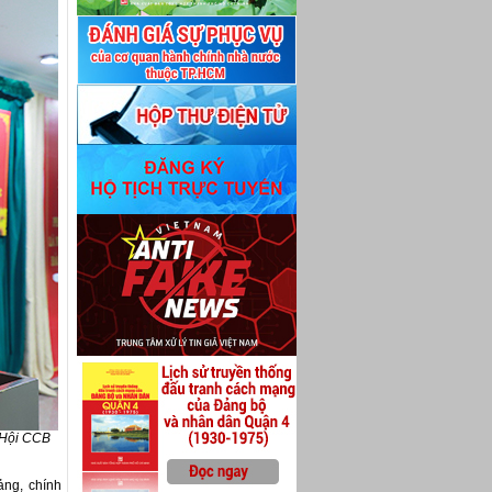
p Hội CCB
ảng, chính