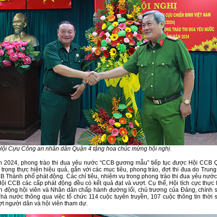
Hội Cựu Công an nhân dân Quận 4 tặng hoa chúc mừng hội nghị.
 2024, phong trào thi đua yêu nước “CCB gương mẫu” tiếp tục được Hội CCB 
ú trọng thực hiện hiệu quả, gắn với các mục tiêu, phong trào, đợt thi đua do Trun
B Thành phố phát động. Các chỉ tiêu, nhiệm vụ trong phong trào thi đua yêu nước
ội CCB các cấp phát động đều có kết quả đạt và vượt. Cụ thể, Hội tích cực thực 
ận động hội viên và Nhân dân chấp hành đường lối, chủ trương của Đảng, chính 
Nhà nước thông qua việc tổ chức 114 cuộc tuyên truyền, 107 cuộc thông tin thời 
ợt người dân và hội viên tham dự.