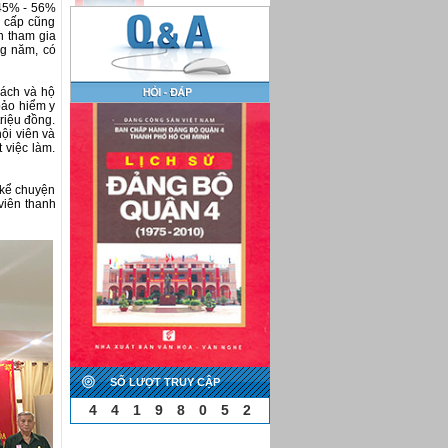
 45% - 56%
c cấp cũng
n tham gia
ng năm, có
sách và hộ
bảo hiểm y
riệu đồng.
ội viên và
 việc làm.
 kể chuyện
viên thanh
SỐ LƯỢT TRUY CẬP
4
4
1
9
8
0
5
2