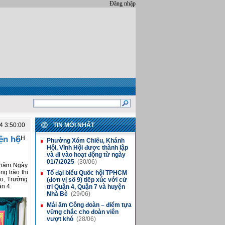
Đăng nhập
4 3:50:00
TIN MỚI NHẤT
ện hộ
CH
Phường Xóm Chiếu, Khánh
■
Hội, Vĩnh Hội được thành lập
và đi vào hoạt động từ ngày
01/7/2025
(30/06)
 năm Ngày
g trào thi
Tổ đại biểu Quốc hội TPHCM
■
o, Trưởng
(đơn vị số 9) tiếp xúc với cử
n 4.
tri Quận 4, Quận 7 và huyện
Nhà Bè
(29/06)
Mái ấm Công đoàn – điểm tựa
■
vững chắc cho đoàn viên
vượt khó
(28/06)