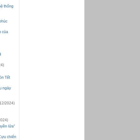
hệ thống
 phúc
n của
4
24)
ón Tết
u ngày
12/2024)
2024)
uyền lửa”
Cựu chiến