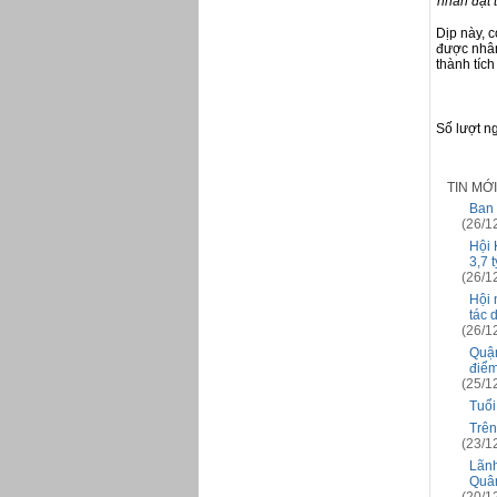
nhân đạt t
Dịp này, 
được nhân
thành tíc
Số lượt n
TIN MỚ
Ban 
(26/1
Hội 
3,7 
(26/1
Hội 
tác 
(26/1
Quận
điểm 
(25/1
Tuổi
Trên
(23/1
Lãnh
Quân