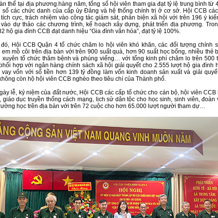
àn thể tại địa phương.hàng năm, tổng số hội viên tham gia đạt tỷ lệ trung bình từ
g số các chức danh của cấp ủy Đảng và hệ thống chính trị ở cơ sở. Hội CCB cá
tích cực, trách nhiệm vào công tác giám sát, phản biện xã hội với trên 196 ý kiế
vào dự thảo các chương trình, kế hoạch xây dựng, phát triển địa phương. Tro
2 hộ gia đình CCB đạt danh hiệu “Gia đình văn hóa”, đạt tỷ lệ 100%.
đó, Hội CCB Quận 4 tổ chức chăm lo hội viên khó khăn, các đối tượng chính 
ẻ em mồ côi trên địa bàn với trên 900 suất quà, hơn 90 suất học bổng, nhiều thẻ 
g xuyên tổ chức thăm bệnh và phúng viếng… với tổng kinh phí chăm lo trên 500 t
phối hợp với ngân hàng chính sách xã hội giải quyết cho 2.555 lượt hộ gia đình h
vay vốn với số tiền hơn 139 tỷ đồng làm vốn kinh doanh sản xuất và giải quyết
không còn hộ hội viên CCB nghèo theo tiêu chí của Thành phố.
gày lễ, kỷ niệm của đất nước, Hội CCB các cấp tổ chức cho cán bộ, hội viên CCB
, giáo dục truyền thống cách mạng, lịch sử dân tộc cho học sinh, sinh viên, đoàn 
trường học trên địa bàn với trên 72 cuộc cho hơn 65.000 lượt người tham dự…