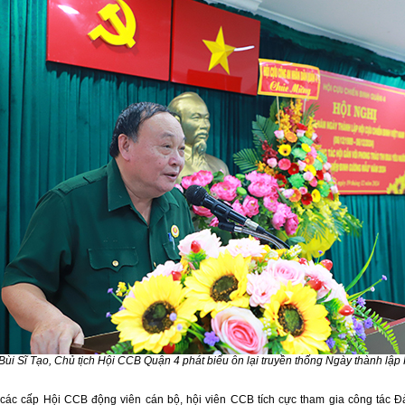
Bùi Sĩ Tạo, Chủ tịch Hội CCB Quận 4 phát biểu ôn lại truyền thống Ngày thành lậ
 các cấp Hội CCB động viên cán bộ, hội viên CCB tích cực tham gia công tác Đ