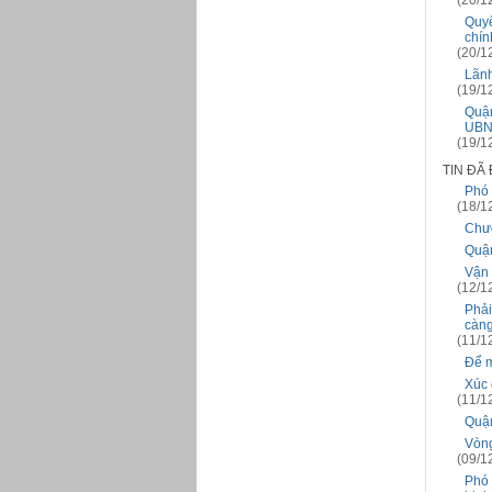
(20/1
Quyế
chính
(20/1
Lãnh
(19/1
Quận
UBN
(19/1
TIN ĐÃ
Phó 
(18/1
Chươ
Quận
Vận 
(12/1
Phải
càng
(11/1
Để m
Xúc 
(11/1
Quận
Vòng
(09/1
Phó 