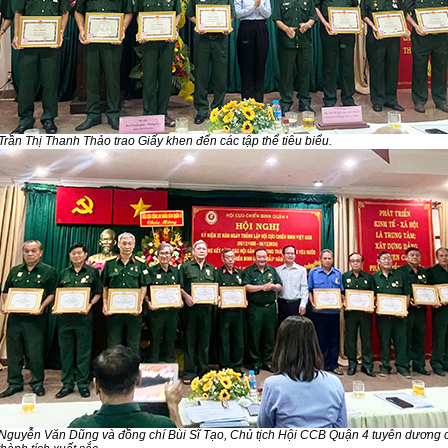
Trần Thị Thanh Thảo trao Giấy khen đến các tập thể tiêu biểu.
Nguyễn Văn Dũng và đồng chí Bùi Sĩ Tạo, Chủ tịch Hội CCB Quận 4 tuyên dương 