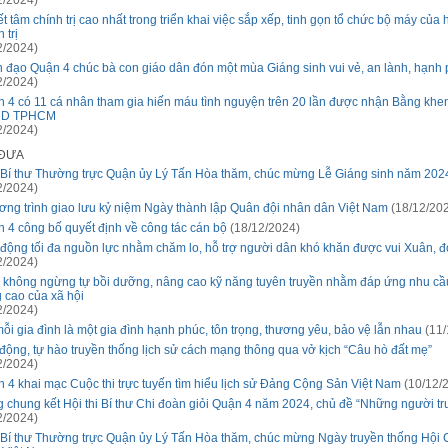
2/2024)
t tâm chính trị cao nhất trong triển khai việc sắp xếp, tinh gọn tổ chức bộ máy của 
 trị
2/2024)
 đạo Quận 4 chúc bà con giáo dân đón một mùa Giáng sinh vui vẻ, an lành, hạnh
2/2024)
 4 có 11 cá nhân tham gia hiến máu tình nguyện trên 20 lần được nhận Bằng khe
D TPHCM
2/2024)
 ĐƯA
Bí thư Thường trực Quận ủy Lý Tấn Hòa thăm, chúc mừng Lễ Giáng sinh năm 202
2/2024)
ng trình giao lưu kỷ niệm Ngày thành lập Quân đội nhân dân Việt Nam
(18/12/20
 4 công bố quyết định về công tác cán bộ
(18/12/2024)
động tối đa nguồn lực nhằm chăm lo, hỗ trợ người dân khó khăn được vui Xuân, đ
2/2024)
 không ngừng tự bồi dưỡng, nâng cao kỹ năng tuyên truyền nhằm đáp ứng nhu cầ
 cao của xã hội
2/2024)
ỗi gia đình là một gia đình hạnh phúc, tôn trọng, thương yêu, bảo vệ lẫn nhau
(11/
động, tự hào truyền thống lịch sử cách mạng thông qua vở kịch “Câu hò đất mẹ”
2/2024)
 4 khai mạc Cuộc thi trực tuyến tìm hiểu lịch sử Đảng Cộng Sản Việt Nam
(10/12/
 chung kết Hội thi Bí thư Chi đoàn giỏi Quận 4 năm 2024, chủ đề “Những người tr
2/2024)
Bí thư Thường trực Quận ủy Lý Tấn Hòa thăm, chúc mừng Ngày truyền thống Hội 