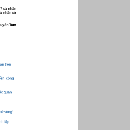
 7 cá nhân
cá nhân có
uyên Tam
ăn trên
yền, công
các quan
 sử vàng”
nh lập