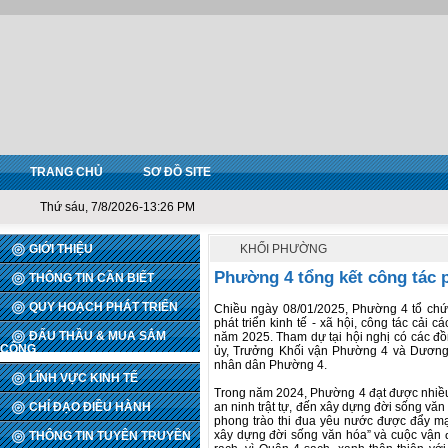
TRANG CHỦ
SƠ ĐỒ SITE
Thứ sáu, 7/8/2026-13:26 PM
GIỚI THIỆU
KHỐI PHƯỜNG
Phường 4 tổng kết công tác ph
THÔNG TIN CẦN BIẾT
QUY HOẠCH PHÁT TRIỂN
Chiều ngày 08/01/2025, Phường 4 tổ chức
phát triển kinh tế - xã hội, công tác cải
ĐẤU THẦU & MUA SẮM
năm 2025. Tham dự tại hội nghị có các đ
CÔNG
ủy, Trưởng Khối vận Phường 4 và Dương 
nhân dân Phường 4.
LĨNH VỰC KINH TẾ
Trong năm 2024, Phường 4 đạt được nhiều thà
CHỈ ĐẠO ĐIỀU HÀNH
an ninh trật tự, đến xây dựng đời sống vă
phong trào thi đua yêu nước được đẩy mạ
xây dựng đời sống văn hóa” và cuộc vận
THÔNG TIN TUYÊN TRUYỀN