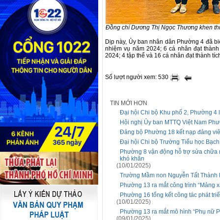
Đồng chí Dương Thị Ngọc Thương khen thưở
Dịp này, Ủy ban nhân dân Phường 4 đã bi
nhiệm vụ năm 2024; 6 cá nhân đạt thành 
2024; 4 tập thể và 16 cá nhân đạt thành tíc
Số lượt người xem: 530
TIN MỚI HƠN
Đại hội Chi bộ Khu phố 2, Phường 4 l
Hội nghị Ủy ban MTTQ Việt Nam Phườ
Đảng bộ Phường 18 kết nạp đảng vi
Đại hội Chi bộ Trường Tiểu học Bạch 
Phường 8 vận động hỗ trợ sửa chữa n
khó khăn
(10/01/2025)
Trường Mầm non Nguyễn Tất Thành k
Phường 13 ra mắt công trình “Mảng 
Phường 16 tổng kết công tác phát triể
(10/01/2025)
Phường 13 ra mắt mô hình “Phụ nữ P
(09/01/2025)