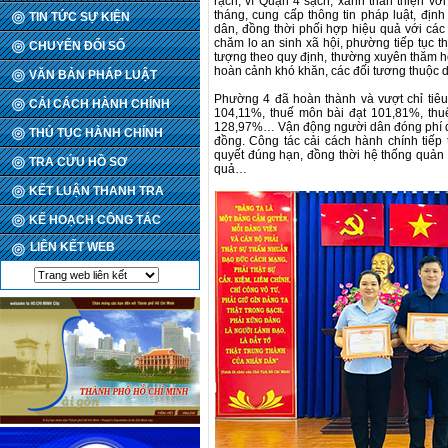
rạch, vì Quận 4 sạch, xanh thân thiện vớ
tháng, cung cấp thông tin pháp luật, đị
TIN TỨC SỰ KIỆN
dân, đồng thời phối hợp hiệu quả với các 
chăm lo an sinh xã hội, phường tiếp tục t
CHUYỂN ĐỔI SỐ
tượng theo quy định, thường xuyên thăm hỏ
hoàn cảnh khó khăn, các đối tương thuộc 
VĂN BẢN PHÁP LUẬT
Phường 4 đã hoàn thành và vượt chỉ tiêu
CẢI CÁCH HÀNH CHÍNH
104,11%, thuế môn bài đạt 101,81%, thuế
128,97%… Vận động người dân đóng phí dịc
THỦ TỤC HÀNH CHÍNH
đồng. Công tác cải cách hành chính tiếp
quyết đúng hạn, đồng thời hệ thống quản l
TRA CỨU HỒ SƠ
quả…
KẾT LUẬN THANH TRA
KẾ HOẠCH CÔNG TÁC
LIÊN KẾT WEB