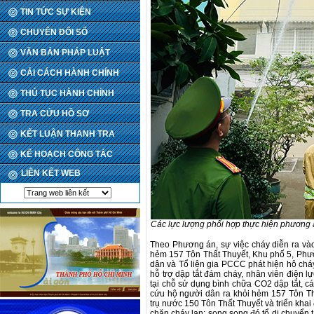
TIN TỨC SỰ KIỆN
CHUYỂN ĐỔI SỐ
VĂN BẢN PHÁP LUẬT
CẢI CÁCH HÀNH CHÍNH
THỦ TỤC HÀNH CHÍNH
TRA CỨU HỒ SƠ
KẾT LUẬN THANH TRA
KẾ HOẠCH CÔNG TÁC
LIÊN KẾT WEB
Các lực lượng phối hợp thực hiện phương 
Theo Phương án, sự việc cháy diễn ra vào
hẻm 157 Tôn Thất Thuyết, Khu phố 5, Phư
dân và Tổ liên gia PCCC phát hiện hô chá
hỗ trợ dập tắt đám cháy, nhân viên điện l
tại chỗ sử dụng bình chữa CO2 dập tắt, cá
cứu hộ người dân ra khỏi hẻm 157 Tôn Th
trụ nước 150 Tôn Thất Thuyết và triển khai
chặn cháy lan; song song đó tổ di chuyển 