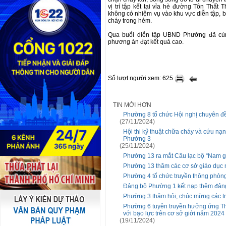
vị trí tập kết tại vỉa hè đường Tôn Thất
không có nhiệm vụ vào khu vực diễn tập, b
cháy trong hẻm.
Qua buổi diễn tập UBND Phường đã cùng
phương án đạt kết quả cao.
Số lượt người xem: 625
TIN MỚI HƠN
Phường 8 tổ chức Hội nghị chuyên đề
(27/11/2024)
Hội thi kỹ thuật chữa cháy và cứu nạn
Phường 3
(25/11/2024)
Phường 13 ra mắt Câu lạc bộ “Nam gi
Phường 13 thăm các cơ sở giáo dục 
Phường 4 tổ chức truyền thông phòng
Đảng bộ Phường 1 kết nạp thêm đản
Phường 3 thăm hỏi, chúc mừng các tr
Phường 6 tuyên truyền hưởng ứng Th
với bạo lực trên cơ sở giới năm 2024
(19/11/2024)