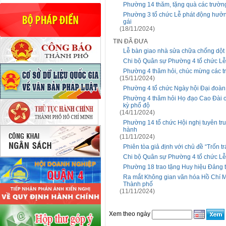
Phường 14 thăm, tặng quà các trườn
Phường 3 tổ chức Lễ phát động hưởng
gái
(18/11/2024)
TIN ĐÃ ĐƯA
Lễ bàn giao nhà sửa chữa chống dột
Chi bộ Quân sự Phường 4 tổ chức Lễ
Phường 4 thăm hỏi, chúc mừng các t
(15/11/2024)
Phường 4 tổ chức Ngày hội Đại đoàn
Phường 4 thăm hỏi Họ đạo Cao Đài 
kỳ phổ độ
(14/11/2024)
Phường 14 tổ chức Hội nghị tuyên tr
hành
(11/11/2024)
Phiên tòa giả định với chủ đề “Trốn t
Chi bộ Quân sự Phường 4 tổ chức Lễ
Phường 18 trao tặng Huy hiệu Đảng t
Ra mắt Không gian văn hóa Hồ Chí Min
Thành phố
(11/11/2024)
Xem theo ngày