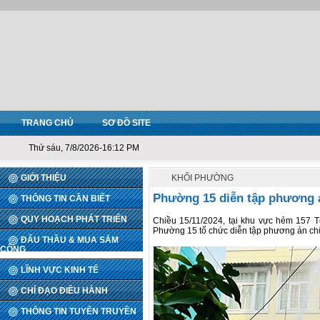
TRANG CHỦ
SƠ ĐỒ SITE
Thứ sáu, 7/8/2026-16:12 PM
GIỚI THIỆU
KHỐI PHƯỜNG
Phường 15 diễn tập phương 
THÔNG TIN CẦN BIẾT
QUY HOẠCH PHÁT TRIỂN
Chiều 15/11/2024, tại khu vực hẻm 157 
Phường 15 tổ chức diễn tập phương án ch
ĐẤU THẦU & MUA SẮM
CÔNG
LĨNH VỰC KINH TẾ
CHỈ ĐẠO ĐIỀU HÀNH
THÔNG TIN TUYÊN TRUYỀN