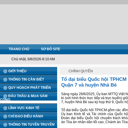
TRANG CHỦ
SƠ ĐỒ SITE
Chủ nhật, 9/8/2026-8:10 AM
GIỚI THIỆU
CHÍNH QUYỀN
Tổ đại biểu Quốc hội TPHCM (
THÔNG TIN CẦN BIẾT
Quận 7 và huyện Nhà Bè
QUY HOẠCH PHÁT TRIỂN
Sáng ngày 28/6/2025, Ủy ban MTTQ Việt Na
ĐẤU THẦU & MUA SẮM
tri (với hình thức trực tiếp và trực tuyến) 
CÔNG
7, huyện Nhà Bè sau kỳ họp thứ 9, Quốc hộ
LĨNH VỰC KINH TẾ
Tổ đại biểu Quốc hội TPHCM gồm các đồn
Ủy ban Kinh tế và Tài chính của Quốc h
CHỈ ĐẠO ĐIỀU HÀNH
Đoàn đại biểu Quốc hội chuyên trách k
án Tòa án nhân dân tối cao, Chánh án Tò
THÔNG TIN TUYÊN TRUYỀN