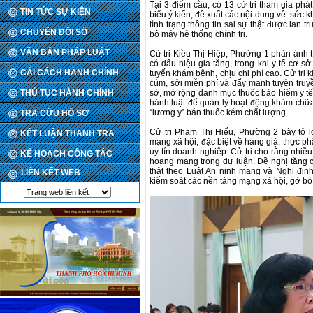
Tại 3 điểm cầu, có 13 cử tri tham gia phát
TIN TỨC SỰ KIỆN
biểu ý kiến, đề xuất các nội dung về: sức 
tình trạng thông tin sai sự thật được lan 
CHUYỂN ĐỔI SỐ
bộ máy hệ thống chính trị.
VĂN BẢN PHÁP LUẬT
Cử tri Kiều Thị Hiệp, Phường 1 phản ánh t
có dấu hiệu gia tăng, trong khi y tế cơ sở
CẢI CÁCH HÀNH CHÍNH
tuyến khám bệnh, chịu chi phí cao. Cử tri k
cúm, sởi miễn phí và đẩy mạnh tuyên truy
THỦ TỤC HÀNH CHÍNH
sở, mở rộng danh mục thuốc bảo hiểm y tế,
hành luật để quản lý hoạt động khám chữa
“lương y” bán thuốc kém chất lượng.
TRA CỨU HỒ SƠ
Cử tri Phạm Thị Hiếu, Phường 2 bày tỏ lo 
KẾT LUẬN THANH TRA
mạng xã hội, đặc biệt về hàng giả, thực 
uy tín doanh nghiệp. Cử tri cho rằng nhiề
KẾ HOẠCH CÔNG TÁC
hoang mang trong dư luận. Đề nghị tăng c
thật theo Luật An ninh mạng và Nghị địn
LIÊN KẾT WEB
kiểm soát các nền tảng mạng xã hội, gỡ bỏ 