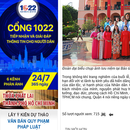
Đoàn đại biểu chụp ảnh lưu niệm tại Bảo 
Trong không khí trang nghiêm của buổi lễ
hạn đối với vị lãnh tụ kính yêu đã hiến dân
của dân tộc, vì hạnh phúc của Nhân dân.
trách nhiệm của mình, nguyện phát huy h
tưởng, đạo đức, phong cách Hồ Chí Minh, g
TPHCM nói chung, Quận 4 nói riêng ngày cà
Số lượt người xem: 715
TIN MỚI HƠN