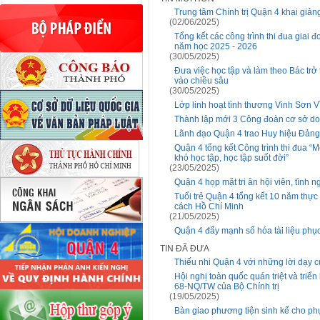
Trung tâm Chính trị Quận 4 khai giản
(02/06/2025)
Tổng kết các công trình thi đua giai
năm học 2025 - 2026
(30/05/2025)
Đưa việc học tập và làm theo Bác trở 
vào chiều sâu
(30/05/2025)
Lớp linh hoạt tình thương Vinh Sơn V
Thành lập mới 3 Công đoàn cơ sở d
Lãnh đạo Quận 4 trao Huy hiệu Đảng 
Quận 4 tổng kết Công trình thi đua “
khó học tập, học tập suốt đời”
(23/05/2025)
Quận 4 họp mặt tri ân hội viên, tình
Tuổi trẻ Quận 4 tổng kết 10 năm thực
cách Hồ Chí Minh
(21/05/2025)
Quận 4 đẩy mạnh số hóa tài liệu phụ
TIN ĐÃ ĐƯA
Thiếu nhi Quận 4 với những lời dạy 
Hội nghị toàn quốc quán triệt và triể
68-NQ/TW của Bộ Chính trị
(19/05/2025)
Bàn giao phương tiện sinh kế cho ph