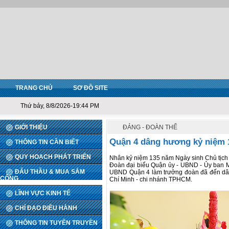
TRANG CHỦ
SƠ ĐỒ SITE
Thứ bảy, 8/8/2026-19:44 PM
GIỚI THIỆU
ĐẢNG - ĐOÀN THỂ
Quận 4 dâng hương kỷ niệm 
THÔNG TIN CẦN BIẾT
QUY HOẠCH PHÁT TRIỂN
Nhân kỷ niệm 135 năm Ngày sinh Chủ tịch 
Đoàn đại biểu Quận ủy - UBND - Ủy ban 
ĐẤU THẦU & MUA SẮM
UBND Quận 4 làm trưởng đoàn đã đến dân
CÔNG
Chí Minh - chi nhánh TPHCM.
LĨNH VỰC KINH TẾ
CHỈ ĐẠO ĐIỀU HÀNH
THÔNG TIN TUYÊN TRUYỀN