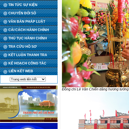
TIN TỨC SỰ KIỆN
CHUYỂN ĐỔI SỐ
VĂN BẢN PHÁP LUẬT
CẢI CÁCH HÀNH CHÍNH
THỦ TỤC HÀNH CHÍNH
TRA CỨU HỒ SƠ
KẾT LUẬN THANH TRA
KẾ HOẠCH CÔNG TÁC
LIÊN KẾT WEB
Đồng chí Lê Văn Chiến dâng hương tưởng